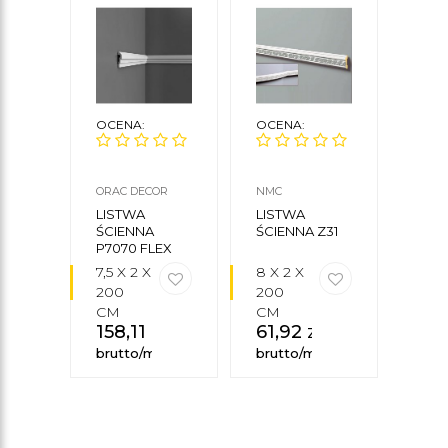
OCENA:
OCENA:
OCE
ORAC DECOR
NMC
NMC
LISTWA
LISTWA
LIS
ŚCIENNA
ŚCIENNA Z31
ŚCIE
P7070 FLEX
7,5 X 2 X
8 X 2 X
21 X 
200
200
200
CM
CM
CM
158,11
zł
61,92
zł
106
brutto/mb
brutto/mb
brut