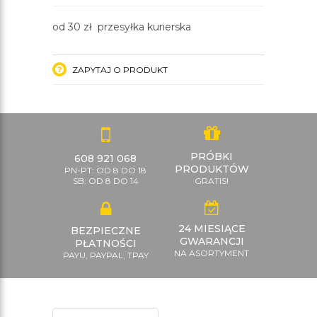
od 30 zł przesyłka kurierska
ZAPYTAJ O PRODUKT
PRÓBKI
608 921 068
PRODUKTÓW
PN-PT: OD 8 DO 18
SB: OD 8 DO 14
GRATIS!
24 MIESIĄCE
BEZPIECZNE
GWARANCJI
PŁATNOŚCI
NA ASORTYMENT
PAYU, PAYPAL, TPAY