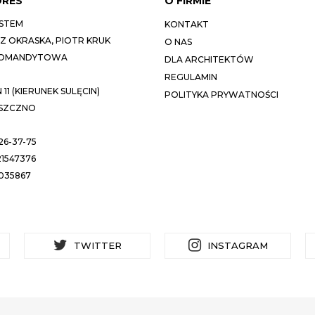
DRES
O FIRMIE
STEM
KONTAKT
 OKRASKA, PIOTR KRUK
O NAS
KOMANDYTOWA
DLA ARCHITEKTÓW
REGULAMIN
11 (KIERUNEK SULĘCIN)
POLITYKA PRYWATNOŚCI
ESZCZNO
26-37-75
1547376
035867
TWITTER
INSTAGRAM