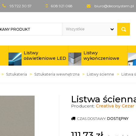
95 722 30 57
608 921 068
biuro@decorsystem.pl
Listwy
Listwy
oświetleniowe LED
wykończeniowe
Sztukateria
Sztukateria wewnętrzna
Listwy ścienne
Listwa 
Listwa ścienn
Producent:
Creativa by Cezar
CZAS DOSTAWY:
DOSTĘPNY
111,73
zł