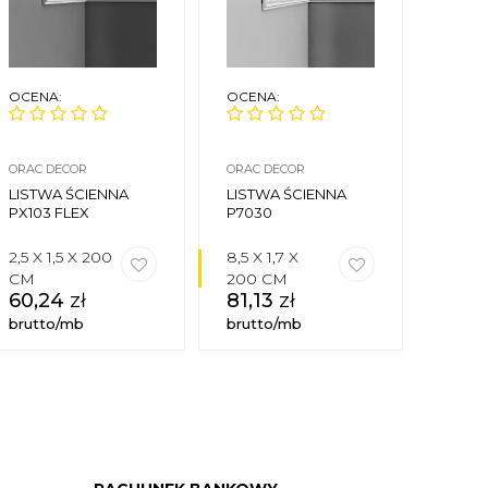
OCENA:
OCENA:
OCEN
ORAC DECOR
ORAC DECOR
DECOR
LISTWA ŚCIENNA
LISTWA ŚCIENNA
LISTW
PX103 FLEX
P7030
DSS0
2,5 X 1,5 X 200
8,5 X 1,7 X
6,3 X
CM
200 CM
CM
60,24
zł
81,13
zł
25,
brutto/mb
brutto/mb
brutt