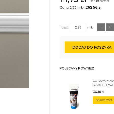
brutto/mb
Cena 2.35 mb:
262,56
zł
Ilość:
mb
DODAJ DO KOSZYKA
POLECAMY RÓWNIEŻ
GOTOWA MAS
SZPACHLOWA
SZTUKATERII 
30,16
zł
DO KOSZYKA