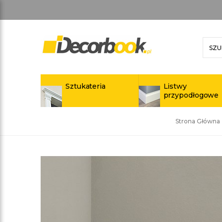
Sztukateria
Listwy
przypodłogowe
Strona Główna