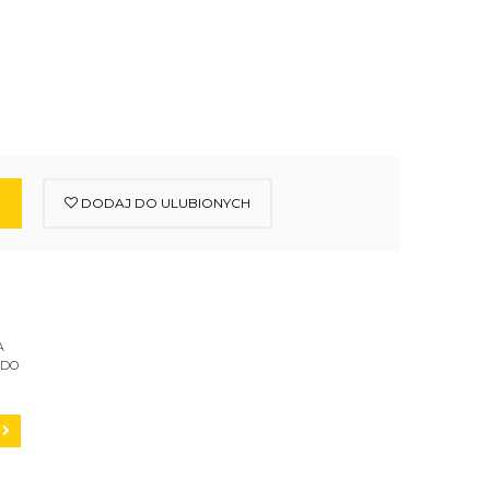
DODAJ DO ULUBIONYCH
A
 DO
C200