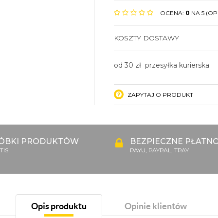
OCENA:
0
NA 5 (OPI
KOSZTY DOSTAWY
od 30 zł przesyłka kurierska
ZAPYTAJ O PRODUKT
ÓBKI PRODUKTÓW
BEZPIECZNE PŁATNO
IS!
PAYU, PAYPAL, TPAY
Opis produktu
Opinie klientów