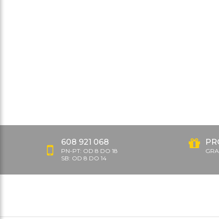
608 921 068
PR
PN-PT: OD 8 DO 18
GRAT
SB: OD 8 DO 14