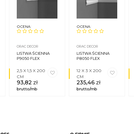
OCENA:
OCENA:
ORAC DECOR
ORAC DECOR
LISTWA ŚCIENNA
LISTWA ŚCIENNA
P9050 FLEX
P8050 FLEX
2,5 X 1,5 X 200
12 X 3 X 200
CM
CM
93,82
zł
235,46
zł
brutto/mb
brutto/mb