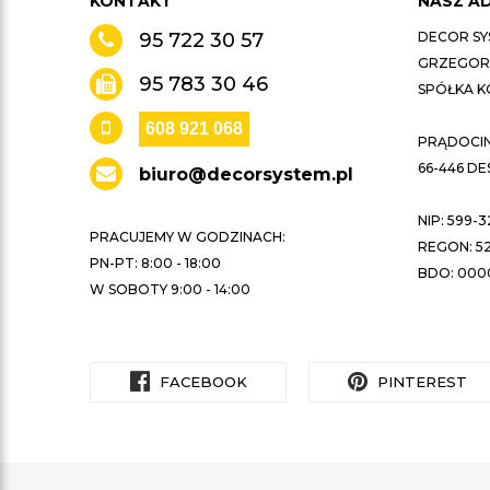
KONTAKT
NASZ A
95 722 30 57
DECOR SY
GRZEGORZ
95 783 30 46
SPÓŁKA 
608 921 068
PRĄDOCIN 
66-446 D
biuro@decorsystem.pl
NIP: 599-3
PRACUJEMY W GODZINACH:
REGON: 52
PN-PT: 8:00 - 18:00
BDO: 000
W SOBOTY 9:00 - 14:00
FACEBOOK
PINTEREST