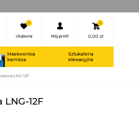
0
0
0,00
zł
Ulubione
Mój profil
Maskownica
Sztukateria
karnisza
elewacyjna
ścienna LNG-12F
a LNG-12F