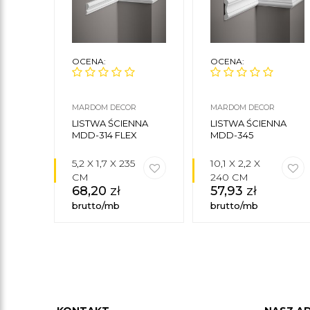
OCENA:
OCENA:
MARDOM DECOR
MARDOM DECOR
LISTWA ŚCIENNA
LISTWA ŚCIENNA
MDD-314 FLEX
MDD-345
5,2 X 1,7 X 235
10,1 X 2,2 X
CM
240 CM
68,20
zł
57,93
zł
brutto/mb
brutto/mb