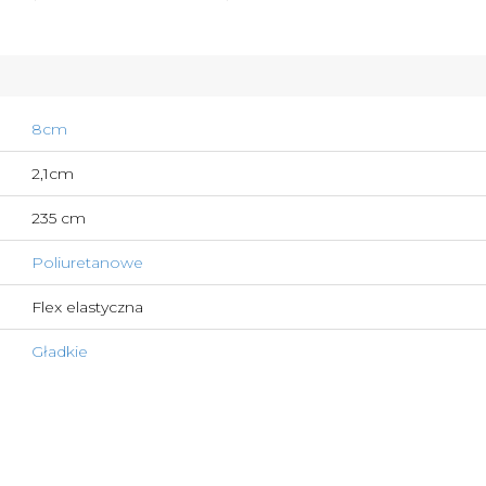
8cm
2,1cm
235 cm
Poliuretanowe
Flex elastyczna
Gładkie