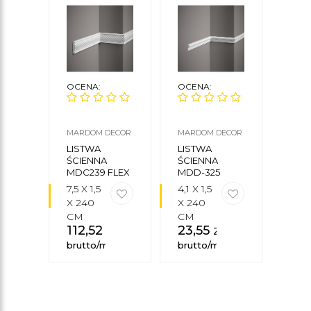
OCENA:
OCENA:
OCE
MARDOM DECOR
MARDOM DECOR
CREA
CEZA
LISTWA
LISTWA
LIS
ŚCIENNA
ŚCIENNA
ŚCIE
MDC239 FLEX
MDD-325
12F
7,5 X 1,5
4,1 X 1,5
8 X 2
X 240
X 240
235
111
CM
CM
112,52
zł
23,55
zł
brut
brutto/mb
brutto/mb