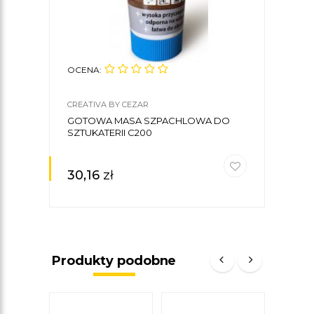
OCENA:
OCE
CREATIVA BY CEZAR
CREA
GOTOWA MASA SZPACHLOWA DO
KLE
SZTUKATERII C200
CREA
30,16
zł
30
Produkty podobne