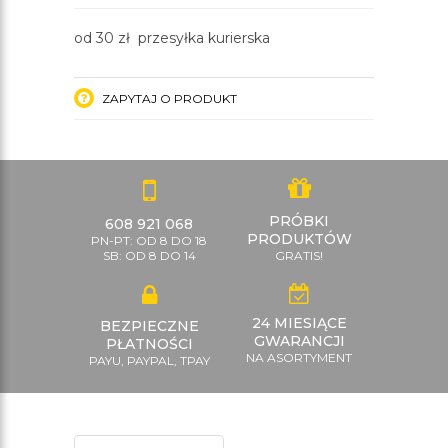
od 30 zł przesyłka kurierska
ZAPYTAJ O PRODUKT
PRÓBKI
608 921 068
PRODUKTÓW
PN-PT: OD 8 DO 18
SB: OD 8 DO 14
GRATIS!
24 MIESIĄCE
BEZPIECZNE
GWARANCJI
PŁATNOŚCI
NA ASORTYMENT
PAYU, PAYPAL, TPAY