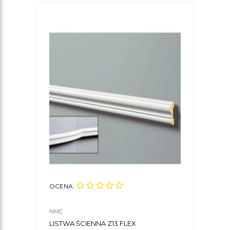
OCENA:
OCE
NMC
ORAC
LISTWA ŚCIENNA Z13 FLEX
LIST