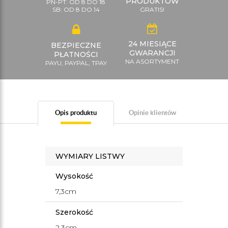
PRODUKTÓW
PN-PT: OD 8 DO 18
SB: OD 8 DO 14
GRATIS!
24 MIESIĄCE
BEZPIECZNE
GWARANCJI
PŁATNOŚCI
NA ASORTYMENT
PAYU, PAYPAL, TPAY
Opis produktu
Opinie klientów
WYMIARY LISTWY
Wysokość
7,3cm
Szerokość
2,3cm