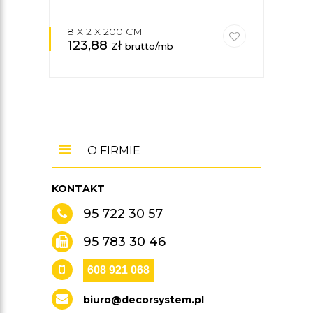
AXX
8 X 2 X 200 CM
2,5 
123,88
zł
15,
brutto/mb
O FIRMIE
KONTAKT
95 722 30 57
95 783 30 46
608 921 068
biuro@decorsystem.pl