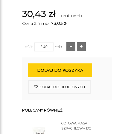
30,43
zł
brutto/mb
Cena 2.4 mb:
73,03
zł
Ilość:
mb
DODAJ DO KOSZYKA
DODAJ DO ULUBIONYCH
POLECAMY RÓWNIEŻ
GOTOWA MASA
SZPACHLOWA DO
SZTUKATERII C200