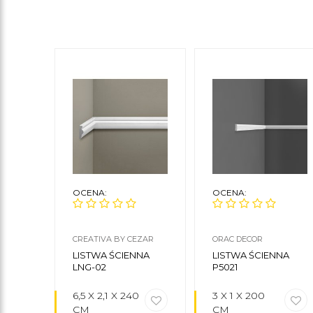
OCENA:
OCENA:
CREATIVA BY CEZAR
ORAC DECOR
LISTWA ŚCIENNA
LISTWA ŚCIENNA
LNG-02
P5021
6,5 X 2,1 X 240
3 X 1 X 200
CM
CM