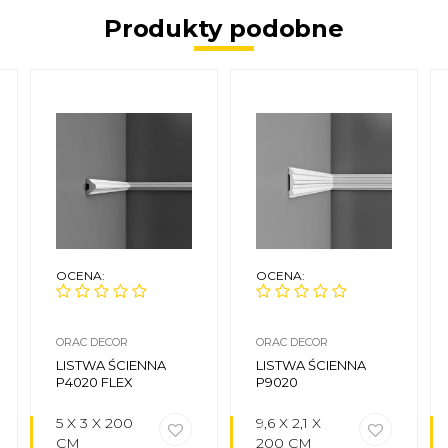
Produkty podobne
OCENA:
OCENA:
ORAC DECOR
ORAC DECOR
LISTWA ŚCIENNA
LISTWA ŚCIENNA
P4020 FLEX
P9020
5 X 3 X 200
9,6 X 2,1 X
CM
200 CM