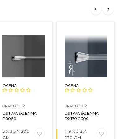
OCENA:
OCENA:
OCEN
ORAC DECOR
ORAC DECOR
ORAC 
LISTWA ŚCIENNA
LISTWA ŚCIENNA
LISTW
P8060
DX170-2300
P905
5 X 3,5 X 200
11,9 X 3,2 X
2,5 X 
CM
230 CM
CM