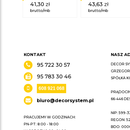
41,30
zł
43,63
zł
brutto/mb
brutto/mb
KONTAKT
NASZ A
95 722 30 57
DECOR SY
GRZEGORZ
95 783 30 46
SPÓŁKA 
608 921 068
PRĄDOCIN 
66-446 D
biuro@decorsystem.pl
NIP: 599-3
PRACUJEMY W GODZINACH:
REGON: 52
PN-PT: 8:00 - 18:00
BDO: 000