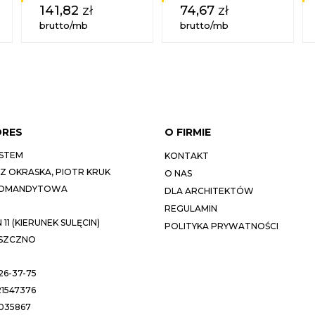
141,82
zł
74,67
zł
brutto/mb
brutto/mb
DRES
O FIRMIE
STEM
KONTAKT
 OKRASKA, PIOTR KRUK
O NAS
KOMANDYTOWA
DLA ARCHITEKTÓW
REGULAMIN
11 (KIERUNEK SULĘCIN)
POLITYKA PRYWATNOŚCI
ESZCZNO
26-37-75
1547376
035867