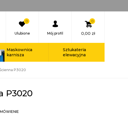
0
0
0,00
zł
Ulubione
Mój profil
Maskownica
Sztukateria
karnisza
elewacyjna
 Ścienna P3020
a P3020
MÓWIENIE