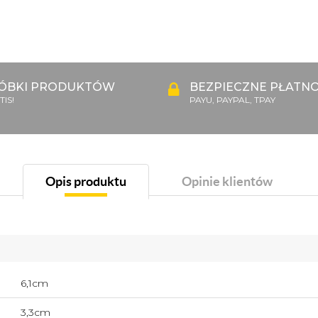
ÓBKI PRODUKTÓW
BEZPIECZNE PŁATNO
IS!
PAYU, PAYPAL, TPAY
Opis produktu
Opinie klientów
6,1cm
3,3cm