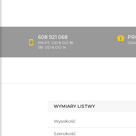
608 921 068
PR
PN-PT: OD 8 DO 18
GRAT
SB: OD 8 DO 14
WYMIARY LISTWY
Wysokość
Szerokość