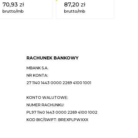
70,93
zł
87,20
zł
40,
brutto/mb
brutto/mb
brutt
RACHUNEK BANKOWY
MBANK S.A.
NR KONTA:
27 1140 1443 0000 2269 4100 1001
KONTO WALUTOWE:
NUMER RACHUNKU:
PL97 1140 1443 0000 2269 4100 1002
KOD BIC/SWIFT: BREXPLPWXXX