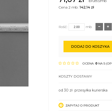
brutto/mb
Cena 2 mb:
142,14
zł
Ilość:
mb
DODAJ DO KOSZYKA
OCENA:
0
NA 5 (OPI
KOSZTY DOSTAWY
od 30 zł przesyłka kurierska
ZAPYTAJ O PRODUKT