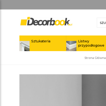
Sztukateria
Listwy
przypodłogowe
Strona Główna