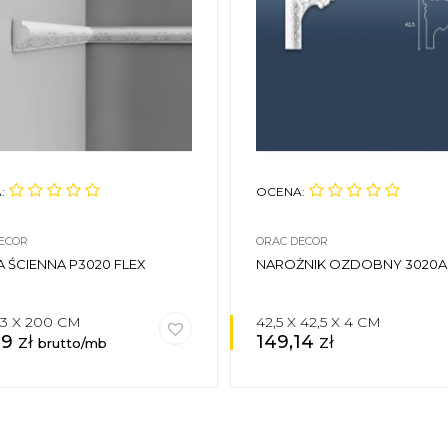
:
OCENA:
ECOR
ORAC DECOR
A ŚCIENNA P3020 FLEX
NAROŻNIK OZDOBNY 3020A
3,3 X 200 CM
42,5 X 42,5 X 4 CM
89
zł
149,14
zł
brutto/mb