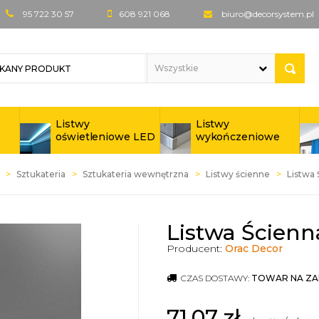
95 722 30 57
608 921 068
biuro@decorsystem.pl
Listwy
Listwy
oświetleniowe LED
wykończeniowe
Sztukateria
Sztukateria wewnętrzna
Listwy ścienne
Listwa
Listwa Ścienn
Producent:
Orac Decor
CZAS DOSTAWY:
TOWAR NA ZA
71,07
zł