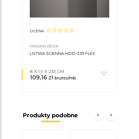
OCENA:
OCE
MARDOM DECOR
MARD
LISTWA ŚCIENNA MDD-339 FLEX
KLE
8 X 1,9 X 235 CM
109,16
zł
35
brutto/mb
Produkty podobne