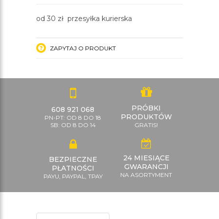
od 30 zł przesyłka kurierska
ZAPYTAJ O PRODUKT
PRÓBKI
608 921 068
PRODUKTÓW
PN-PT: OD 8 DO 18
SB: OD 8 DO 14
GRATIS!
24 MIESIĄCE
BEZPIECZNE
GWARANCJI
PŁATNOŚCI
NA ASORTYMENT
PAYU, PAYPAL, TPAY