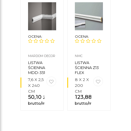
OCENA:
OCENA:
OCE
MARDOM DECOR
NMC
ORAC
LISTWA
LISTWA
LIS
ŚCIENNA
ŚCIENNA Z13
ŚCI
MDD-351
FLEX
P70
7,6 X 2,5
8 X 2 X
7,9 X
X 240
200
X 2
CM
CM
CM
50,10
zł
123,88
zł
57,
brutto/mb
brutto/mb
brut