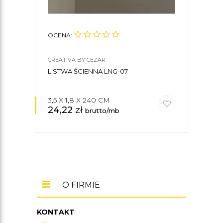
OCENA:
OCE
CREATIVA BY CEZAR
NMC
LISTWA ŚCIENNA LNG-07
LIST
3,5 X 1,8 X 240 CM
8 X 
24,22
zł
61,
brutto/mb
O FIRMIE
KONTAKT