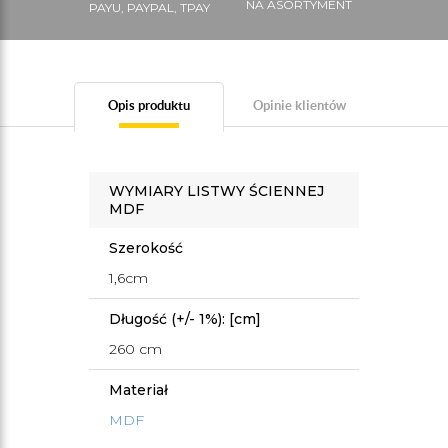
NA ASORTYMENT
PAYU, PAYPAL, TPAY
Opis produktu
Opinie klientów
WYMIARY LISTWY ŚCIENNEJ
MDF
Szerokość
1,6cm
Długość (+/- 1%): [cm]
260 cm
Materiał
MDF