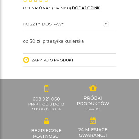
OCENA:
0
NA 5 (OPINII: 0)
DODAJ OPINIĘ
KOSZTY DOSTAWY
od 30 zł przesyłka kurierska
ZAPYTAJ O PRODUKT
PRÓBKI
608 921 068
PRODUKTÓW
PN-PT: OD 8 DO 18
SB: OD 8 DO 14
GRATIS!
24 MIESIĄCE
BEZPIECZNE
GWARANCJI
PŁATNOŚCI