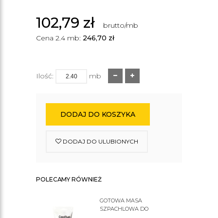
102,79
zł
brutto/mb
Cena 2.4 mb:
246,70
zł
Ilość:
mb
DODAJ DO KOSZYKA
DODAJ DO ULUBIONYCH
POLECAMY RÓWNIEŻ
GOTOWA MASA
SZPACHLOWA DO
SZTUKATERII C200