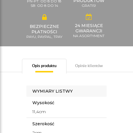
PRODUKTÓW
PN-PT: OD 8 DO 18
SB: OD 8 DO 14
GRATIS!
24 MIESIĄCE
BEZPIECZNE
GWARANCJI
PŁATNOŚCI
NA ASORTYMENT
PAYU, PAYPAL, TPAY
Opis produktu
Opinie klientów
WYMIARY LISTWY
Wysokość
11,4cm
Szerokość
2cm