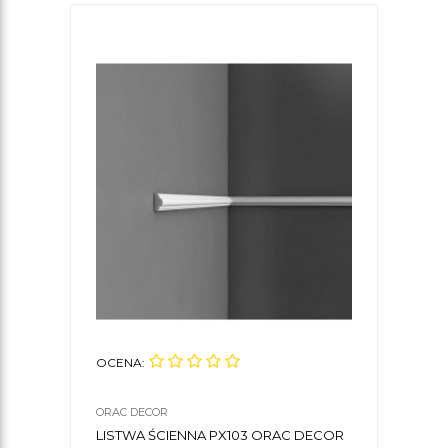
OCENA:
OCE
ORAC DECOR
ORAC
LISTWA ŚCIENNA PX103 ORAC DECOR
LIST