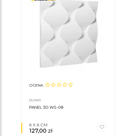
OCENA:
OCE
DUNIN
DUNI
PANEL 3D WS-08
PANE
6 X 6 CM
6 X
127,00
zł
127