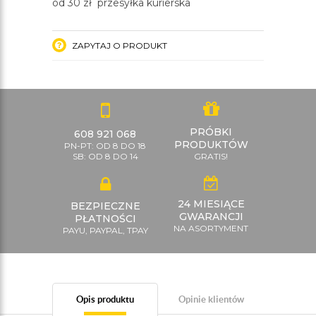
od 30 zł przesyłka kurierska
ZAPYTAJ O PRODUKT
PRÓBKI
608 921 068
PRODUKTÓW
PN-PT: OD 8 DO 18
SB: OD 8 DO 14
GRATIS!
24 MIESIĄCE
BEZPIECZNE
GWARANCJI
PŁATNOŚCI
NA ASORTYMENT
PAYU, PAYPAL, TPAY
Opis produktu
Opinie klientów