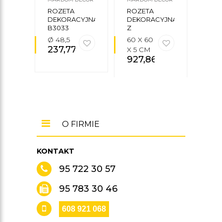
ROZETA
ROZETA
ROZ
DEKORACYJNA
DEKORACYJNA
SUF
B3033
Z
R46
OŚWIETLENIEM
Ø 48,5
60 X 60
Ø 53
LED QR005
237,77
zł
X 5 CM
4,2
927,86
zł
195
O FIRMIE
KONTAKT
95 722 30 57
95 783 30 46
608 921 068