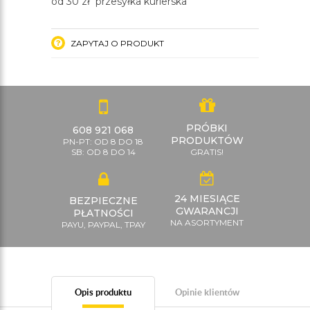
od 30 zł przesyłka kurierska
ZAPYTAJ O PRODUKT
PRÓBKI
608 921 068
PRODUKTÓW
PN-PT: OD 8 DO 18
SB: OD 8 DO 14
GRATIS!
24 MIESIĄCE
BEZPIECZNE
GWARANCJI
PŁATNOŚCI
NA ASORTYMENT
PAYU, PAYPAL, TPAY
Opis produktu
Opinie klientów