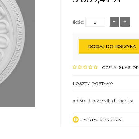
Ilość:
DODAJ DO KOSZYKA
OCENA:
0
NA 5 (OPI
KOSZTY DOSTAWY
od 30 zł przesyłka kurierska
ZAPYTAJ O PRODUKT