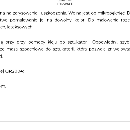
na na zarysowania i uszkodzenia. Wolna jest od mikropęknięć.
atwe pomalowanie jej na dowolny kolor. Do malowania roze
ych, lateksowych.
 przy przy pomocy kleju do sztukaterii. Odpowiedni, szybk
kże masa szpachlowa do sztukaterii, która pozwala zniwelować
j.
nej QR2004:
em,