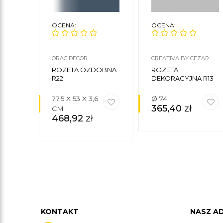
OCENA:
OCENA:
ORAC DECOR
CREATIVA BY CEZAR
ROZETA OZDOBNA
ROZETA
R22
DEKORACYJNA R13
77,5 X 53 X 3,6
Ø 74
365,40
zł
CM
468,92
zł
KONTAKT
NASZ A