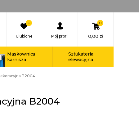
0
0
0,00
zł
Ulubione
Mój profil
Maskownica
Sztukateria
karnisza
elewacyjna
Dekoracyjna B2004
acyjna B2004