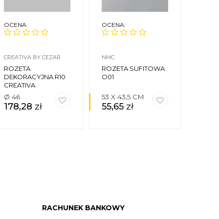
OCENA:
OCENA:
OCEN
CREATIVA BY CEZAR
NMC
NMC
ROZETA
ROZETA SUFITOWA
ROZE
DEKORACYJNA R10
O01
DEKO
CREATIVA
Ø 46
53 X 43,5 CM
60,5 
178,28
zł
55,65
zł
171,
RACHUNEK BANKOWY