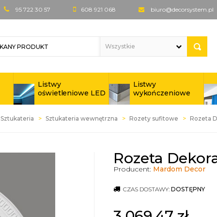
95 722 30 57
608 921 068
biuro@decorsystem.pl
Listwy
Listwy
oświetleniowe LED
wykończeniowe
Sztukateria
Sztukateria wewnętrzna
Rozety sufitowe
Rozeta 
Rozeta Dekor
Producent:
Mardom Decor
CZAS DOSTAWY:
DOSTĘPNY
3 069,47
zł