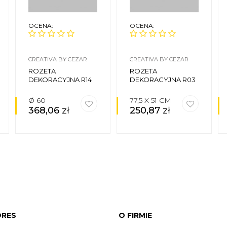
OCENA:
OCENA:
CREATIVA BY CEZAR
CREATIVA BY CEZAR
ROZETA
ROZETA
DEKORACYJNA R14
DEKORACYJNA R03
Ø 60
77,5 X 51 CM
368,06
zł
250,87
zł
DRES
O FIRMIE