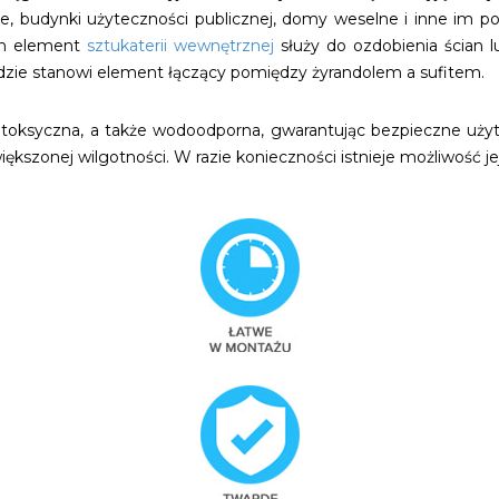
racje, budynki użyteczności publicznej, domy weselne i inne im
en element
sztukaterii wewnętrznej
służy do ozdobienia ścian l
 gdzie stanowi element łączący pomiędzy żyrandolem a sufitem.
 nietoksyczna, a także wodoodporna, gwarantując bezpieczne u
zonej wilgotności. W razie konieczności istnieje możliwość jej