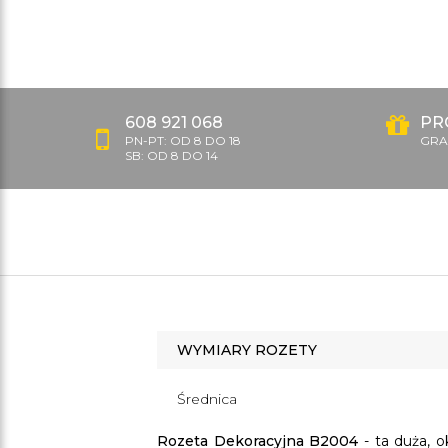
608 921 068
PR
PN-PT: OD 8 DO 18
GRAT
SB: OD 8 DO 14
WYMIARY ROZETY
Średnica
Rozeta Dekoracyjna B2004
- ta duża, 