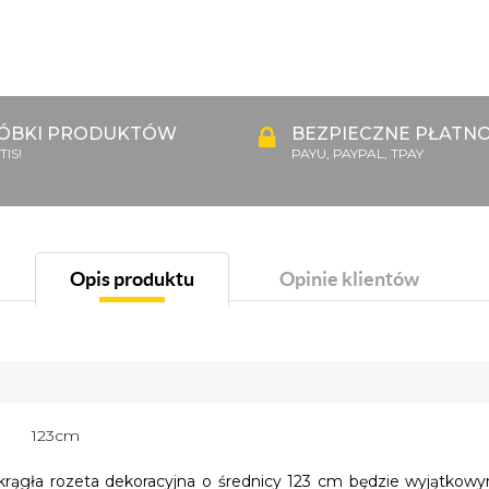
ÓBKI PRODUKTÓW
BEZPIECZNE PŁATNO
IS!
PAYU, PAYPAL, TPAY
Opis produktu
Opinie klientów
123cm
okrągła rozeta dekoracyjna o średnicy 123 cm będzie wyjąt