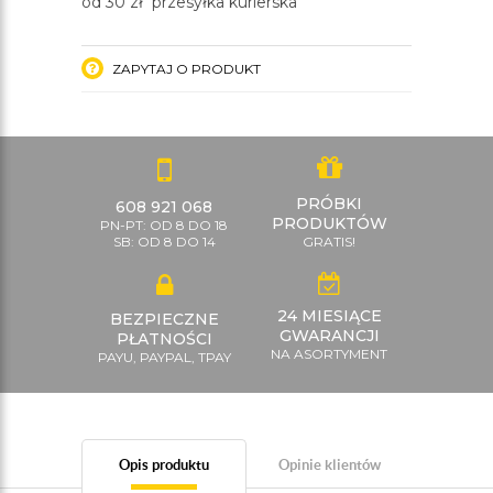
od 30 zł przesyłka kurierska
ZAPYTAJ O PRODUKT
PRÓBKI
608 921 068
PRODUKTÓW
PN-PT: OD 8 DO 18
SB: OD 8 DO 14
GRATIS!
24 MIESIĄCE
BEZPIECZNE
GWARANCJI
PŁATNOŚCI
NA ASORTYMENT
PAYU, PAYPAL, TPAY
Opis produktu
Opinie klientów