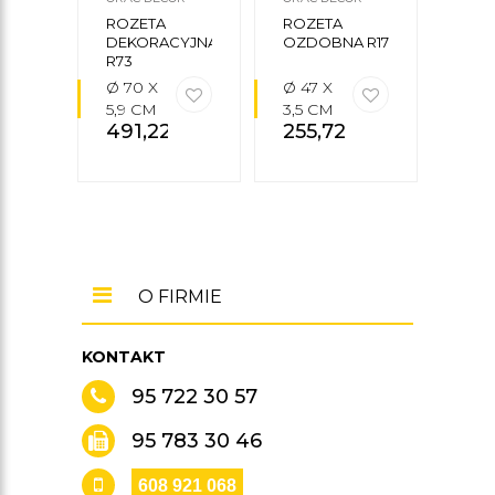
ROZETA
ROZETA
ROZ
DEKORACYJNA
OZDOBNA R17
OZD
R73
R08
Ø 70 X
Ø 47 X
Ø 38
5,9 CM
3,5 CM
4,2
491,22
zł
255,72
zł
179
O FIRMIE
KONTAKT
95 722 30 57
95 783 30 46
608 921 068