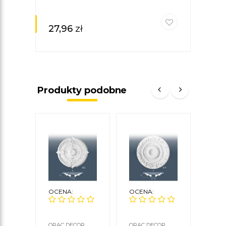
27,96
zł
Produkty podobne
OCENA:
OCENA:
OCE
ORAC DECOR
ORAC DECOR
ORAC