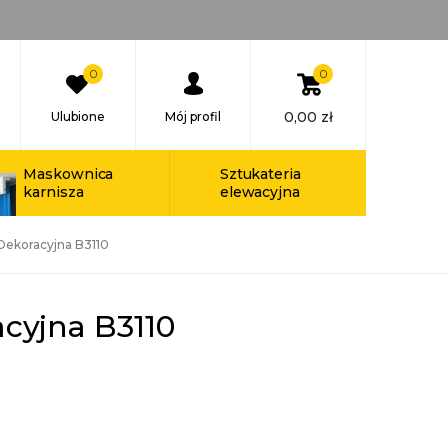
0
0
0,00
zł
Ulubione
Mój profil
Maskownica
Sztukateria
karnisza
elewacyjna
Dekoracyjna B3110
cyjna B3110