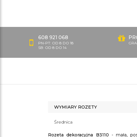
608 921 068
PR
PN-PT: OD 8 DO 18
GRAT
SB: OD 8 DO 14
WYMIARY ROZETY
Średnica
Rozeta dekoracyjna B3110
- mała, pos