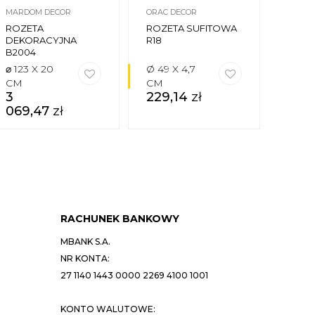
MARDOM DECOR
ORAC DECOR
NMC
ROZETA
ROZETA SUFITOWA
ROZE
DEKORACYJNA
R18
R25
B2004
⌀ 123 X 20
Ø 49 X 4,7
Ø 96,
CM
CM
CM
3
229,14
zł
652
069,47
zł
RACHUNEK BANKOWY
MBANK S.A.
NR KONTA:
27 1140 1443 0000 2269 4100 1001
KONTO WALUTOWE: