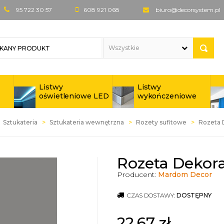
95 722 30 57
608 921 068
biuro@decorsystem.pl
Listwy
Listwy
oświetleniowe LED
wykończeniowe
Sztukateria
Sztukateria wewnętrzna
Rozety sufitowe
Rozeta 
Rozeta Dekora
Producent:
Mardom Decor
CZAS DOSTAWY:
DOSTĘPNY
22,67
zł