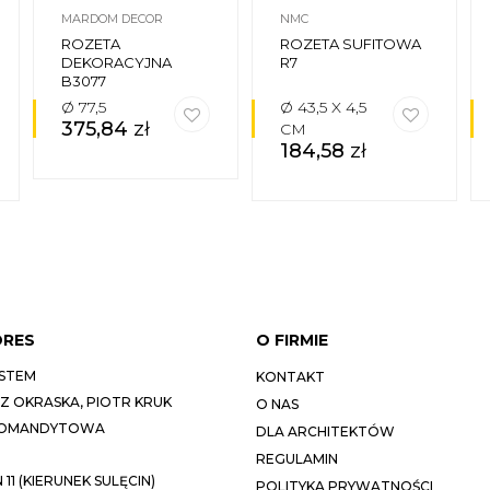
MARDOM DECOR
NMC
ROZETA
ROZETA SUFITOWA
DEKORACYJNA
R7
B3077
Ø 77,5
Ø 43,5 X 4,5
375,84
zł
CM
184,58
zł
DRES
O FIRMIE
STEM
KONTAKT
 OKRASKA, PIOTR KRUK
O NAS
KOMANDYTOWA
DLA ARCHITEKTÓW
REGULAMIN
11 (KIERUNEK SULĘCIN)
POLITYKA PRYWATNOŚCI