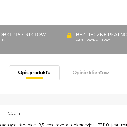
ÓBKI PRODUKTÓW
BEZPIECZNE PŁATNO
IS!
PAYU, PAYPAL, TPAY
Opis produktu
Opinie klientów
9,5cm
iadająca średnice 9,5 cm rozeta dekoracyjna B3110 jest mi