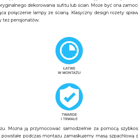
nalnego dekorowania sufitu lub ścian. Może być ona zamocowan
ąca połączenie lampy ze ścianą. Klasyczny design rozety spra
zy też pensjonatów.
ażu. Można ją przymocować samodzielnie za pomocą szybkosc
 powstałe podczas montażu zamaskujemy masą szpachlową do