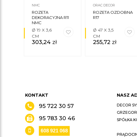
NMC
ORAC DECOR
ROZETA
ROZETA OZDOBNA
DEKORACYJNA R11
R17
NMC
Ø 19 X 3,6
Ø 47 X 3,5
CM
CM
303,24
zł
255,72
zł
KONTAKT
NASZ A
95 722 30 57
DECOR SY
GRZEGORZ
95 783 30 46
SPÓŁKA 
608 921 068
PRĄDOCIN 