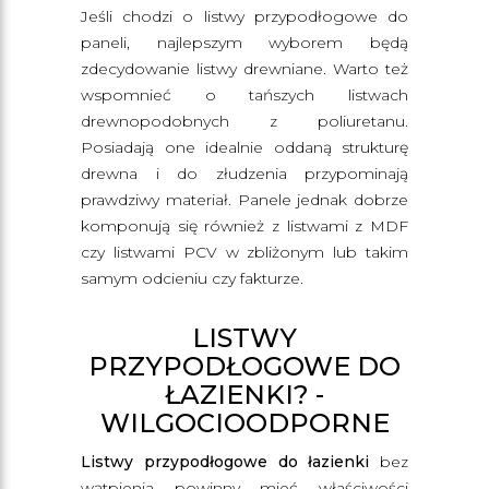
Jeśli chodzi o listwy przypodłogowe do
paneli, najlepszym wyborem będą
zdecydowanie listwy drewniane. Warto też
wspomnieć o tańszych listwach
drewnopodobnych z poliuretanu.
Posiadają one idealnie oddaną strukturę
drewna i do złudzenia przypominają
prawdziwy materiał. Panele jednak dobrze
komponują się również z listwami z MDF
czy listwami PCV w zbliżonym lub takim
samym odcieniu czy fakturze.
LISTWY
PRZYPODŁOGOWE DO
ŁAZIENKI? -
WILGOCIOODPORNE
Listwy przypodłogowe do łazienki
bez
wątpienia powinny mieć właściwości