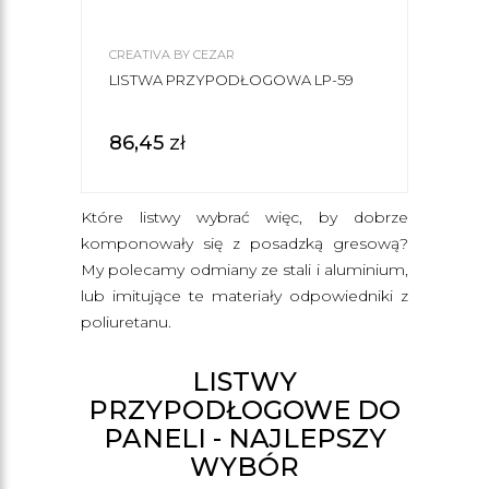
CREATIVA BY CEZAR
LISTWA PRZYPODŁOGOWA LP-59
86,45
zł
Które listwy wybrać więc, by dobrze
komponowały się z posadzką gresową?
My polecamy odmiany ze stali i aluminium,
lub imitujące te materiały odpowiedniki z
poliuretanu.
LISTWY
PRZYPODŁOGOWE DO
PANELI - NAJLEPSZY
WYBÓR