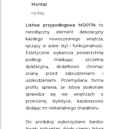
Montaż
na klej
Listwa przypodłogowa MD017A
to
nieodłączny element dekoracyjny
każdego nowoczesnego wnętrza,
łączący w sobie styl i funkcjonalność.
Estetycznie wykańcza powierzchnię
podłogi, maskując szczelinę
dylatacyjną, dodatkowo chroniąc
ścianę przed zabrudzeniami i
uszkodzeniami. Przemyślana forma
profilu sprawia, że listwa doskonale
sprawdza się we wnętrzach o
przeróżnej stylistyce, każdorazowo
dodając im niebanalnego charakteru.
Do produkcji wykorzystano bardzo
trwały poliuretan, dzięki czemu listwa