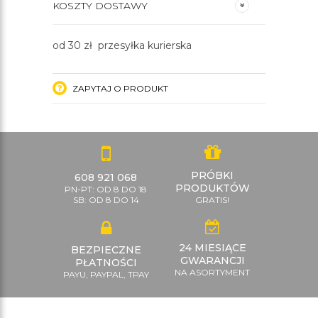
KOSZTY DOSTAWY
od 30 zł przesyłka kurierska
ZAPYTAJ O PRODUKT
PRÓBKI
608 921 068
PRODUKTÓW
PN-PT: OD 8 DO 18
SB: OD 8 DO 14
GRATIS!
24 MIESIĄCE
BEZPIECZNE
GWARANCJI
PŁATNOŚCI
NA ASORTYMENT
PAYU, PAYPAL, TPAY