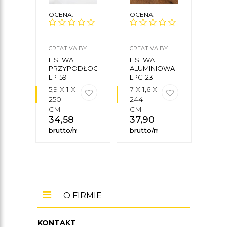
OCENA:
OCENA:
OCE
CREATIVA BY
CREATIVA BY
CREA
CEZAR
CEZAR
CEZA
LISTWA
LISTWA
NAR
PRZYPODŁOGOWA
ALUMINIOWA
WEW
LP-59
LPC-23I
LIST
5,9 X 1 X
7 X 1,6 X
18
250
244
CM
CM
34,58
zł
37,90
zł
brutto/mb
brutto/mb
O FIRMIE
KONTAKT