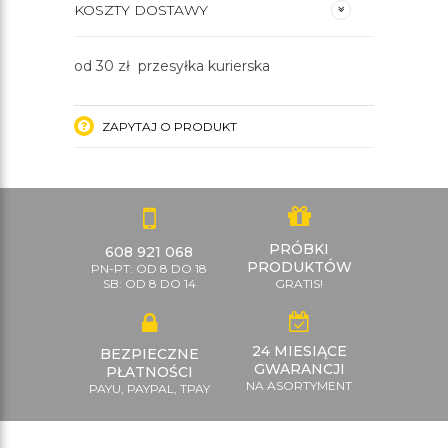
KOSZTY DOSTAWY
od 30 zł przesyłka kurierska
ZAPYTAJ O PRODUKT
PRÓBKI
608 921 068
PRODUKTÓW
PN-PT: OD 8 DO 18
SB: OD 8 DO 14
GRATIS!
24 MIESIĄCE
BEZPIECZNE
GWARANCJI
PŁATNOŚCI
NA ASORTYMENT
PAYU, PAYPAL, TPAY