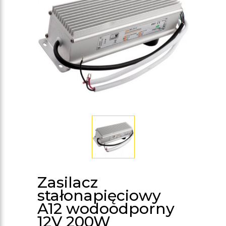
Zasilacz
stałonapięciowy
A12 wodoodporny
12V 200W