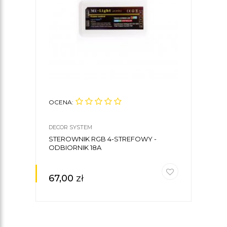
OCENA:
OCE
DECOR SYSTEM
DECO
STEROWNIK RGB 4-STREFOWY -
ZASI
ODBIORNIK 18A
WOD
67,00
zł
20