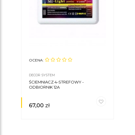
OCENA:
OCE
DECOR SYSTEM
DECO
ŚCIEMNIACZ 4-STREFOWY -
ZAS
ODBIORNIK 12A
WOD
100
67,00
zł
122