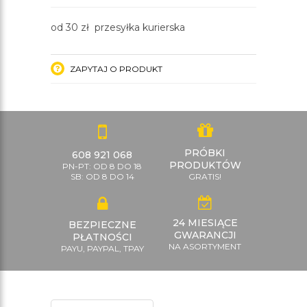
od 30 zł przesyłka kurierska
ZAPYTAJ O PRODUKT
PRÓBKI
608 921 068
PRODUKTÓW
PN-PT: OD 8 DO 18
SB: OD 8 DO 14
GRATIS!
24 MIESIĄCE
BEZPIECZNE
GWARANCJI
PŁATNOŚCI
NA ASORTYMENT
PAYU, PAYPAL, TPAY