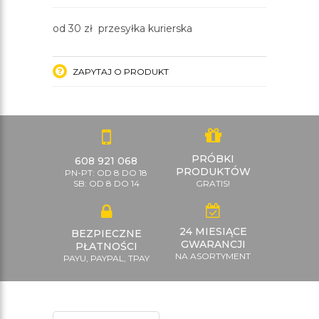
od 30 zł przesyłka kurierska
ZAPYTAJ O PRODUKT
PRÓBKI
608 921 068
PRODUKTÓW
PN-PT: OD 8 DO 18
SB: OD 8 DO 14
GRATIS!
24 MIESIĄCE
BEZPIECZNE
GWARANCJI
PŁATNOŚCI
NA ASORTYMENT
PAYU, PAYPAL, TPAY