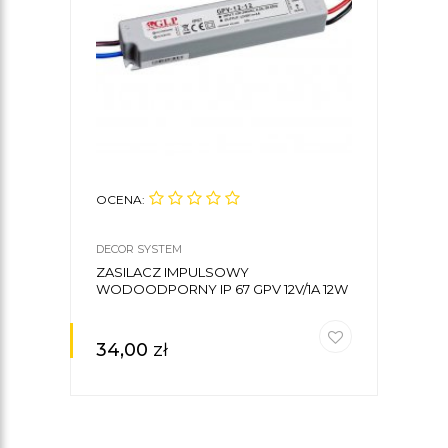
OCENA:
OCE
DECOR SYSTEM
DECO
ZASILACZ IMPULSOWY
STE
WODOODPORNY IP 67 GPV 12V/1A 12W
ODBI
34,00
zł
67