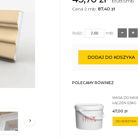
brutto/mb
Cena 2 mb:
87,40
zł
Ilość:
mb
DODAJ DO KOSZYKA
POLECAMY RÓWNIEŻ
MASA DO MA
ŁĄCZEŃ 0,5KG
47,00
zł
DO KOSZYKA