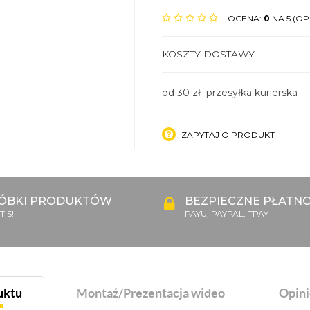
OCENA:
0
NA 5 (OPI
KOSZTY DOSTAWY
od 30 zł przesyłka kurierska
ZAPYTAJ O PRODUKT
ÓBKI PRODUKTÓW
BEZPIECZNE PŁATNO
IS!
PAYU, PAYPAL, TPAY
uktu
Montaż/Prezentacja wideo
Opini