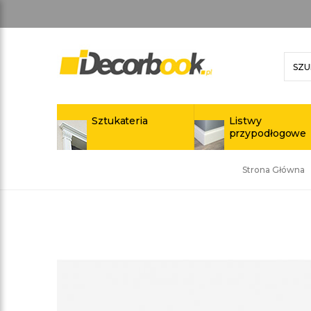
Sztukateria
Listwy
przypodłogowe
Strona Główna