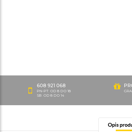
608 921 068
PR
PN-PT: OD 8 DO 18
GRAT
SB: OD 8 DO 14
Opis prod