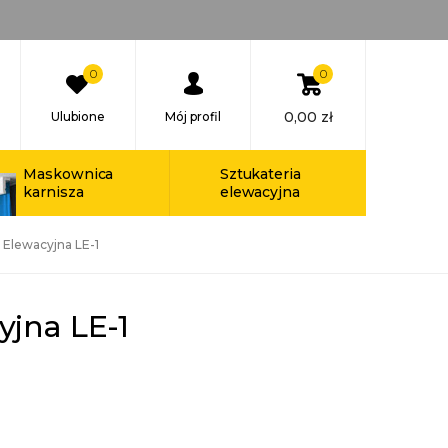
0
0
0,00
zł
Ulubione
Mój profil
Maskownica
Sztukateria
karnisza
elewacyjna
 Elewacyjna LE-1
yjna LE-1