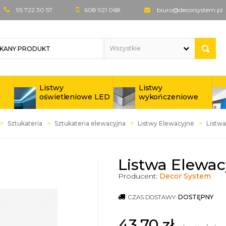
95 722 30 57
608 921 068
biuro@decorsystem.pl
Listwy
Listwy
oświetleniowe LED
wykończeniowe
Sztukateria
Sztukateria elewacyjna
Listwy Elewacyjne
Listwa
Listwa Elewac
Producent:
Decor System
CZAS DOSTAWY:
DOSTĘPNY
43,70
zł