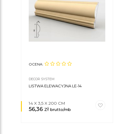
OCENA:
OCE
DECOR SYSTEM
DECO
LISTWA ELEWACYJNA LE-14
PAN
14 X 3,5 X 200 CM
14 X
56,36
zł
27,
brutto/mb