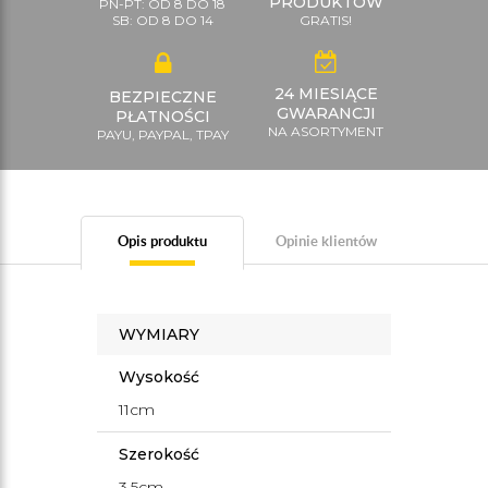
PRODUKTÓW
PN-PT: OD 8 DO 18
SB: OD 8 DO 14
GRATIS!
24 MIESIĄCE
BEZPIECZNE
GWARANCJI
PŁATNOŚCI
NA ASORTYMENT
PAYU, PAYPAL, TPAY
Opis produktu
Opinie klientów
WYMIARY
Wysokość
11cm
Szerokość
3,5cm