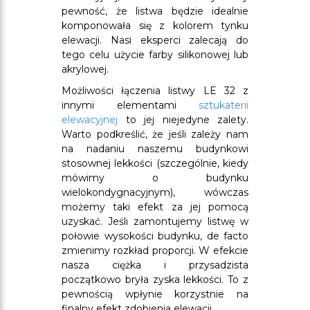
pewność, że listwa będzie idealnie
komponowała się z kolorem tynku
elewacji. Nasi eksperci zalecają do
tego celu użycie farby silikonowej lub
akrylowej.
Możliwości łączenia listwy LE 32 z
innymi elementami
sztukaterii
elewacyjnej
to jej niejedyne zalety.
Warto podkreślić, że jeśli zależy nam
na nadaniu naszemu budynkowi
stosownej lekkości (szczególnie, kiedy
mówimy o budynku
wielokondygnacyjnym), wówczas
możemy taki efekt za jej pomocą
uzyskać. Jeśli zamontujemy listwę w
połowie wysokości budynku, de facto
zmienimy rozkład proporcji. W efekcie
nasza ciężka i przysadzista
początkowo bryła zyska lekkości. To z
pewnością wpłynie korzystnie na
finalny efekt zdobienia elewacji.