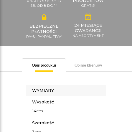
PRODUKTÓW
PN-PT: OD 8 DO 18
SB: OD 8 DO 14
GRATIS!
24 MIESIĄCE
BEZPIECZNE
GWARANCJI
PŁATNOŚCI
NA ASORTYMENT
PAYU, PAYPAL, TPAY
Opis produktu
Opinie klientów
WYMIARY
Wysokość
14cm
Szerokość
3cm