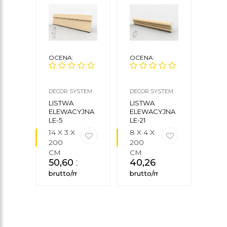
OCENA:
OCENA:
OCE
DECOR SYSTEM
DECOR SYSTEM
DECO
LISTWA
LISTWA
LIST
ELEWACYJNA
ELEWACYJNA
ELEW
LE-5
LE-21
30
14 X 3 X
8 X 4 X
14 X
200
200
200
CM
CM
CM
50,60
zł
40,26
zł
56,
brutto/mb
brutto/mb
brut