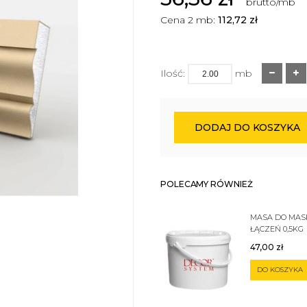
brutto/mb
Cena 2 mb:
112,72
zł
Ilość:
mb
DODAJ DO KOSZYKA
POLECAMY RÓWNIEŻ
MASA DO MA
ŁĄCZEŃ 0,5KG
47,00
zł
DO KOSZYKA