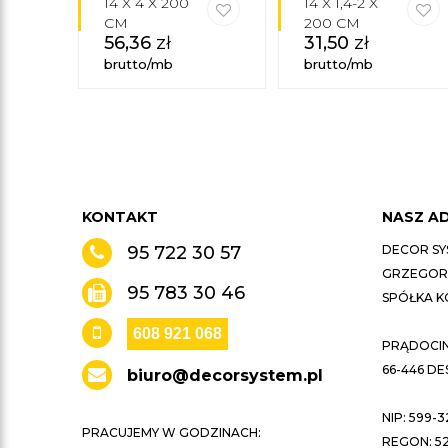
14 X 4 X 200
14 X 1,4-2 X
CM
200 CM
56,36
zł
31,50
zł
brutto/mb
brutto/mb
KONTAKT
NASZ A
95 722 30 57
DECOR SY
GRZEGORZ
95 783 30 46
SPÓŁKA 
608 921 068
PRĄDOCIN 
66-446 D
biuro@decorsystem.pl
NIP: 599-3
PRACUJEMY W GODZINACH:
REGON: 52