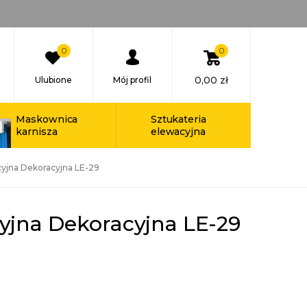
0
0
0,00
zł
Ulubione
Mój profil
Maskownica
Sztukateria
karnisza
elewacyjna
cyjna Dekoracyjna LE-29
yjna Dekoracyjna LE-29