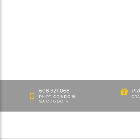
608 921 068
PR
PN-PT: OD 8 DO 18
GRAT
SB: OD 8 DO 14