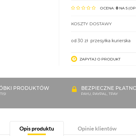
OCENA:
0
NA 5 (OPI
KOSZTY DOSTAWY
od 30 zł przesyłka kurierska
ZAPYTAJ O PRODUKT
ÓBKI PRODUKTÓW
BEZPIECZNE PŁATNO
IS!
PAYU, PAYPAL, TPAY
Opis produktu
Opinie klientów