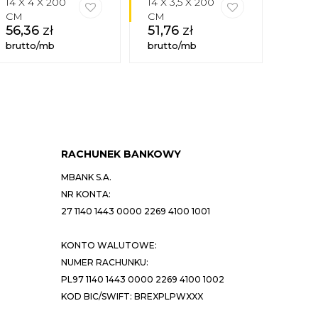
14 X 4 X 200
14 X 3,5 X 200
14 X 1
CM
CM
200 
56,36
zł
51,76
zł
27,
brutto/mb
brutto/mb
brutt
RACHUNEK BANKOWY
MBANK S.A.
NR KONTA:
27 1140 1443 0000 2269 4100 1001
KONTO WALUTOWE:
NUMER RACHUNKU:
PL97 1140 1443 0000 2269 4100 1002
KOD BIC/SWIFT: BREXPLPWXXX