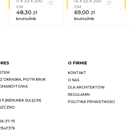
11 X 3,5 X 200
14 X 5,5 X 200
CM
CM
48,30
zł
69,00
zł
brutto/mb
brutto/mb
DRES
O FIRMIE
STEM
KONTAKT
 OKRASKA, PIOTR KRUK
O NAS
KOMANDYTOWA
DLA ARCHITEKTÓW
REGULAMIN
11 (KIERUNEK SULĘCIN)
POLITYKA PRYWATNOŚCI
ESZCZNO
26-37-75
1547376