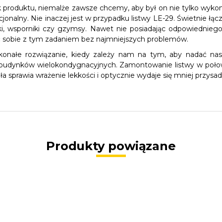
produktu, niemalże zawsze chcemy, aby był on nie tylko wykonan
cjonalny. Nie inaczej jest w przypadku listwy LE-29. Świetnie łąc
niki, wsporniki czy gzymsy. Nawet nie posiadając odpowiednie
ić sobie z tym zadaniem bez najmniejszych problemów.
onałe rozwiązanie, kiedy zależy nam na tym, aby nadać nas
u budynków wielokondygnacyjnych. Zamontowanie listwy w poł
ła sprawia wrażenie lekkości i optycznie wydaje się mniej przysad
Produkty powiązane