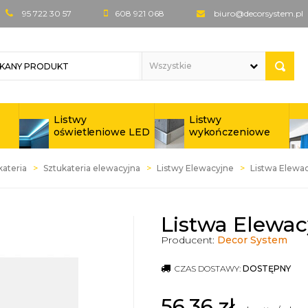
95 722 30 57
608 921 068
biuro@decorsystem.pl
Listwy
Listwy
oświetleniowe LED
wykończeniowe
kateria
Sztukateria elewacyjna
Listwy Elewacyjne
Listwa Elewa
Listwa Elewac
Producent:
Decor System
CZAS DOSTAWY:
DOSTĘPNY
56,36
zł