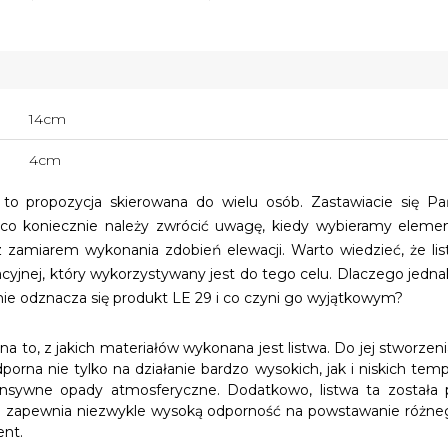
14cm
4cm
to propozycja skierowana do wielu osób. Zastawiacie się Pa
co koniecznie należy zwrócić uwagę, kiedy wybieramy elem
z zamiarem wykonania zdobień elewacji. Warto wiedzieć, że lis
cyjnej, który wykorzystywany jest do tego celu. Dlaczego jedn
ie odznacza się produkt LE 29 i co czyni go wyjątkowym?
 to, z jakich materiałów wykonana jest listwa. Do jej stworzeni
orna nie tylko na działanie bardzo wysokich, jak i niskich temp
ensywne opady atmosferyczne. Dodatkowo, listwa ta została p
ie zapewnia niezwykle wysoką odporność na powstawanie różnego
ent.