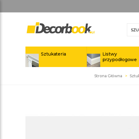
Sztukateria
Listwy
przypodłogowe
Strona Główna
Sztu