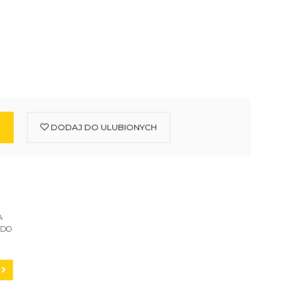
DODAJ DO ULUBIONYCH
A
 DO
C200