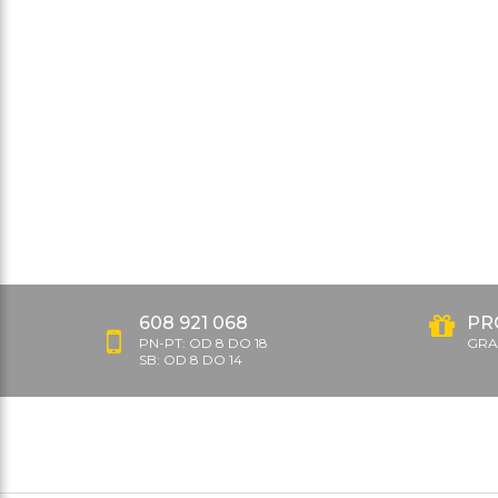
608 921 068
PR
PN-PT: OD 8 DO 18
GRAT
SB: OD 8 DO 14