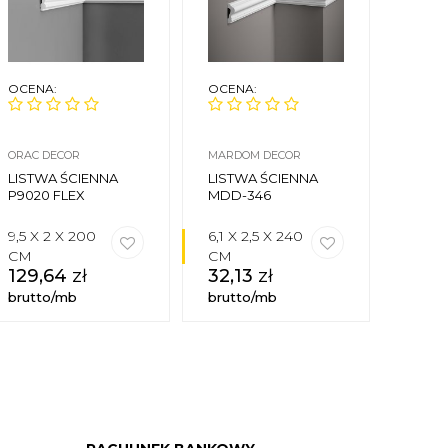
OCENA:
OCENA:
OCEN
ORAC DECOR
MARDOM DECOR
ORAC 
LISTWA ŚCIENNA
LISTWA ŚCIENNA
LISTW
P9020 FLEX
MDD-346
P804
9,5 X 2 X 200
6,1 X 2,5 X 240
10 X 
CM
CM
CM
129,64
zł
32,13
zł
95,
brutto/mb
brutto/mb
brutt