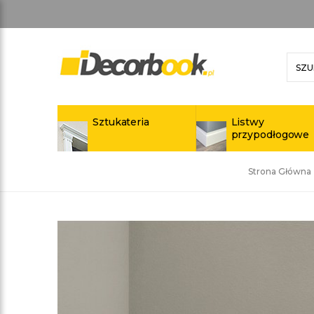
Sztukateria
Listwy
przypodłogowe
Strona Główna