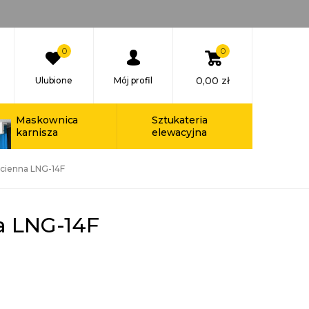
0
0
0,00
zł
Ulubione
Mój profil
Maskownica
Sztukateria
karnisza
elewacyjna
ścienna LNG-14F
a LNG-14F