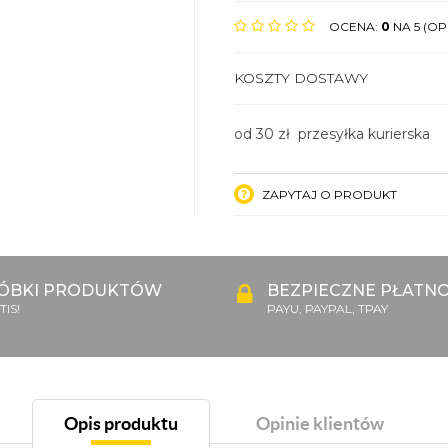
OCENA:
0
NA 5 (OPI
KOSZTY DOSTAWY
od 30 zł przesyłka kurierska
ZAPYTAJ O PRODUKT
ÓBKI PRODUKTÓW
BEZPIECZNE PŁATNO
IS!
PAYU, PAYPAL, TPAY
Opis produktu
Opinie klientów