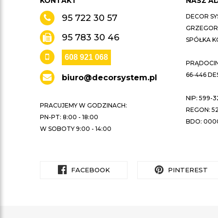
KONTAKT
NASZ A
95 722 30 57
DECOR SY
GRZEGORZ
95 783 30 46
SPÓŁKA 
608 921 068
PRĄDOCIN 
66-446 D
biuro@decorsystem.pl
NIP: 599-3
PRACUJEMY W GODZINACH:
REGON: 52
PN-PT: 8:00 - 18:00
BDO: 000
W SOBOTY 9:00 - 14:00
FACEBOOK
PINTEREST