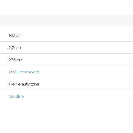
10,1cm
2,2cm
235 cm
Poliuretanowe
Flex elastyczna
Gładkie