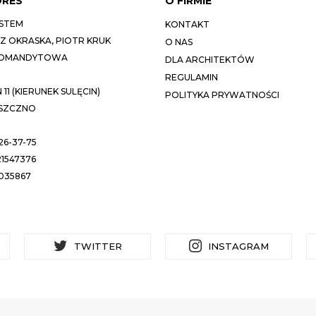
DRES
O FIRMIE
STEM
KONTAKT
 OKRASKA, PIOTR KRUK
O NAS
KOMANDYTOWA
DLA ARCHITEKTÓW
REGULAMIN
11 (KIERUNEK SULĘCIN)
POLITYKA PRYWATNOŚCI
ESZCZNO
26-37-75
1547376
035867
TWITTER
INSTAGRAM