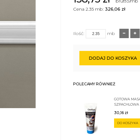
brutto/mb
Cena 2.35 mb:
326,06
zł
Ilość:
mb
DODAJ DO KOSZYKA
POLECAMY RÓWNIEŻ
GOTOWA MAS
SZPACHLOWA
SZTUKATERII 
30,16
zł
DO KOSZYKA