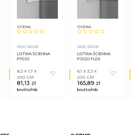
OCENA:
OCENA:
ORAC DECOR
ORAC DECOR
LISTWA ŚCIENNA
LISTWA ŚCIENNA
P7030
P3020 FLEX
8,5 X 1,7 X
6,1 X 3,3 X
200 CM
200 CM
81,13
zł
165,89
zł
brutto/mb
brutto/mb