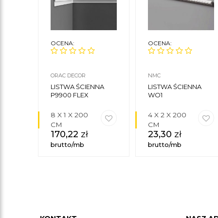
OCENA:
OCENA:
ORAC DECOR
NMC
LISTWA ŚCIENNA
LISTWA ŚCIENNA
P9900 FLEX
WO1
8 X 1 X 200
4 X 2 X 200
CM
CM
170,22
zł
23,30
zł
brutto/mb
brutto/mb