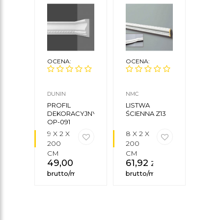
OCENA:
OCENA:
OCE
DUNIN
NMC
ORAC
PROFIL
LISTWA
LIS
DEKORACYJNY
ŚCIENNA Z13
SUF
OP-091
CX13
9 X 2 X
8 X 2 X
3 X 
200
200
200
CM
CM
CM
49,00
zł
61,92
zł
15,
brutto/mb
brutto/mb
brut