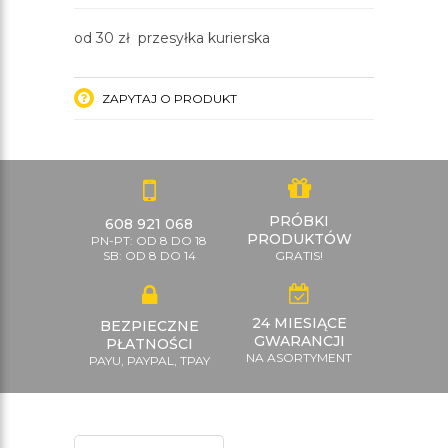
od 30 zł przesyłka kurierska
ZAPYTAJ O PRODUKT
PRÓBKI
608 921 068
PRODUKTÓW
PN-PT: OD 8 DO 18
SB: OD 8 DO 14
GRATIS!
24 MIESIĄCE
BEZPIECZNE
GWARANCJI
PŁATNOŚCI
NA ASORTYMENT
PAYU, PAYPAL, TPAY