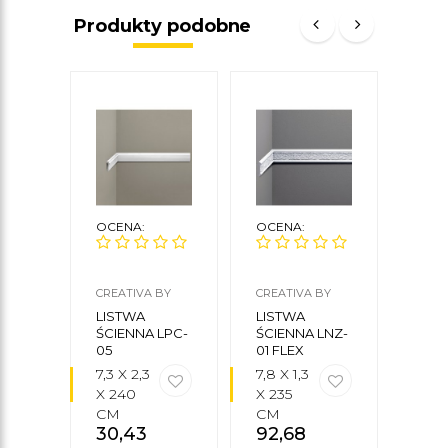
Produkty podobne
OCENA:
OCENA:
OCE
CREATIVA BY
CREATIVA BY
NMC
CEZAR
CEZAR
LISTWA
LISTWA
LIS
ŚCIENNA LPC-
ŚCIENNA LNZ-
ŚCIE
05
01 FLEX
FLEX
7,3 X 2,3
7,8 X 1,3
8 X 
X 240
X 235
200
CM
CM
CM
30,43
zł
92,68
zł
123