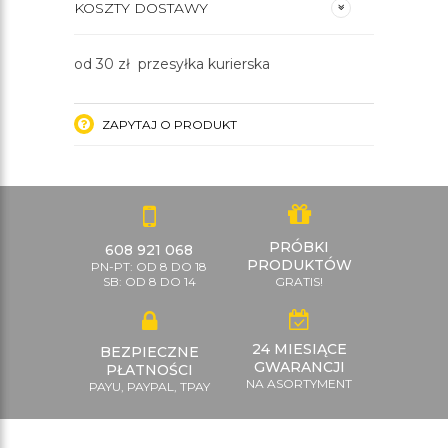
KOSZTY DOSTAWY
od 30 zł przesyłka kurierska
ZAPYTAJ O PRODUKT
PRÓBKI
608 921 068
PRODUKTÓW
PN-PT: OD 8 DO 18
SB: OD 8 DO 14
GRATIS!
24 MIESIĄCE
BEZPIECZNE
GWARANCJI
PŁATNOŚCI
NA ASORTYMENT
PAYU, PAYPAL, TPAY