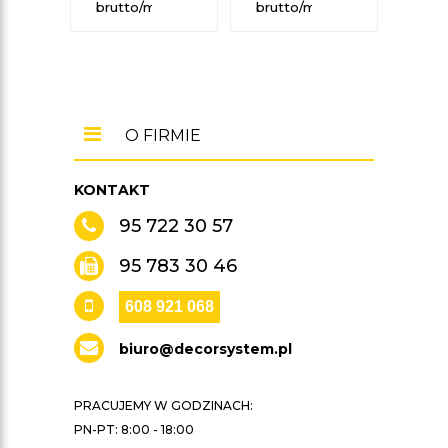
brutto/mb
brutto/mb
brut
O FIRMIE
KONTAKT
95 722 30 57
95 783 30 46
608 921 068
biuro@decorsystem.pl
PRACUJEMY W GODZINACH:
PN-PT: 8:00 - 18:00