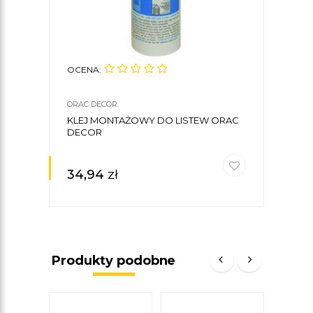
OCENA:
OCE
ORAC DECOR
ORAC
KLEJ MONTAŻOWY DO LISTEW ORAC
LIST
DECOR
7,9 
34,94
zł
12
Produkty podobne