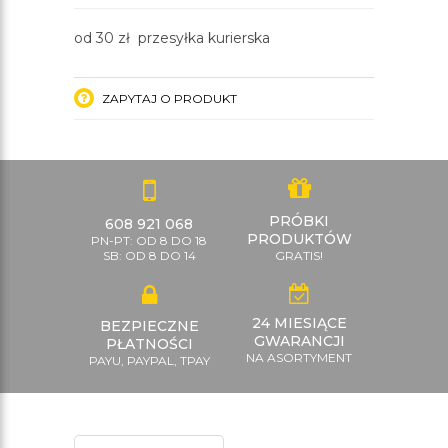
od 30 zł przesyłka kurierska
ZAPYTAJ O PRODUKT
PRÓBKI
608 921 068
PRODUKTÓW
PN-PT: OD 8 DO 18
SB: OD 8 DO 14
GRATIS!
24 MIESIĄCE
BEZPIECZNE
GWARANCJI
PŁATNOŚCI
NA ASORTYMENT
PAYU, PAYPAL, TPAY