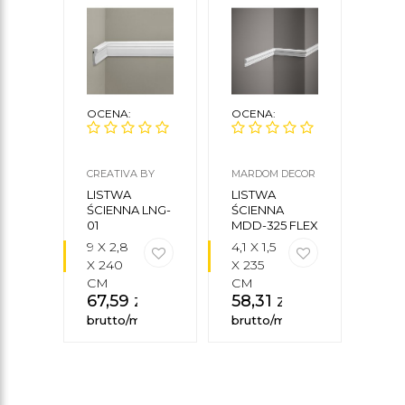
OCENA:
OCENA:
OCE
CREATIVA BY
MARDOM DECOR
ORAC
CEZAR
LISTWA
LISTWA
LIS
ŚCIENNA LNG-
ŚCIENNA
ŚCI
01
MDD-325 FLEX
PX10
9 X 2,8
4,1 X 1,5
2,5 X
X 240
X 235
X 2
CM
CM
CM
67,59
zł
58,31
zł
32
brutto/mb
brutto/mb
brut