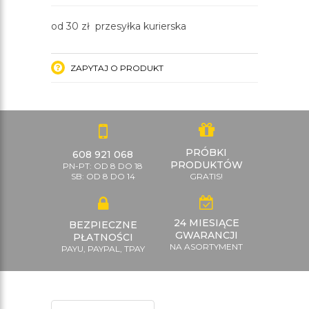
od 30 zł przesyłka kurierska
ZAPYTAJ O PRODUKT
PRÓBKI
608 921 068
PRODUKTÓW
PN-PT: OD 8 DO 18
SB: OD 8 DO 14
GRATIS!
24 MIESIĄCE
BEZPIECZNE
GWARANCJI
PŁATNOŚCI
NA ASORTYMENT
PAYU, PAYPAL, TPAY