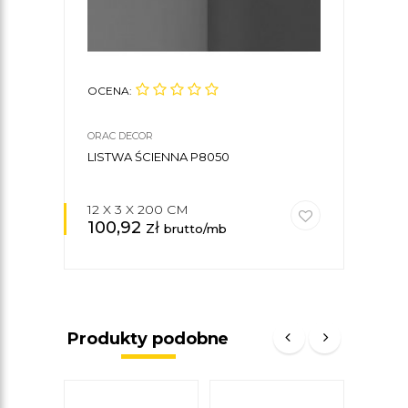
OCENA:
OCE
ORAC DECOR
ORAC
LISTWA ŚCIENNA P8050
KLE
DEC
12 X 3 X 200 CM
100,92
zł
34
brutto/mb
Produkty podobne