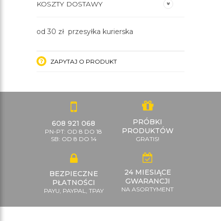
KOSZTY DOSTAWY
od 30 zł przesyłka kurierska
ZAPYTAJ O PRODUKT
PRÓBKI
608 921 068
PRODUKTÓW
PN-PT: OD 8 DO 18
SB: OD 8 DO 14
GRATIS!
24 MIESIĄCE
BEZPIECZNE
GWARANCJI
PŁATNOŚCI
NA ASORTYMENT
PAYU, PAYPAL, TPAY