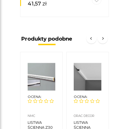
41,57
zł
85,
Produkty podobne
OCENA:
OCENA:
OCE
NMC
ORAC DECOR
MARD
LISTWA
LISTWA
LIS
ŚCIENNA Z30
ŚCIENNA
ŚCI