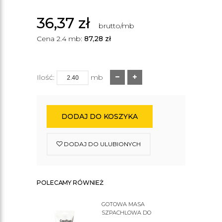
36,37
zł
brutto/mb
Cena 2.4 mb:
87,28
zł
Ilość:
mb
DODAJ DO KOSZYKA
DODAJ DO ULUBIONYCH
POLECAMY RÓWNIEŻ
GOTOWA MASA
SZPACHLOWA DO
SZTUKATERII C200