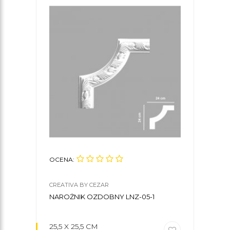
OCENA:
OCE
CREATIVA BY CEZAR
CREA
NAROŻNIK OZDOBNY LNZ-05-1
LIST
25,5 X 25,5 CM
5,3 