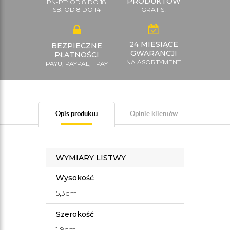
PRODUKTÓW
PN-PT: OD 8 DO 18
SB: OD 8 DO 14
GRATIS!
24 MIESIĄCE
BEZPIECZNE
GWARANCJI
PŁATNOŚCI
NA ASORTYMENT
PAYU, PAYPAL, TPAY
Opis produktu
Opinie klientów
WYMIARY LISTWY
Wysokość
5,3cm
Szerokość
1,9cm