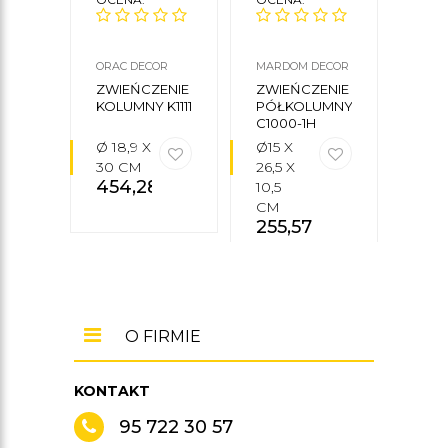
ORAC DECOR
MARDOM DECOR
MARD
ZWIEŃCZENIE
ZWIEŃCZENIE
FILA
KOLUMNY K1111
PÓŁKOLUMNY
KOL
C1000-1H
C40
Ø 18,9 X
Ø15 X
242,
30 CM
26,5 X
15 
454,28
zł
1
10,5
466
CM
255,57
zł
O FIRMIE
KONTAKT
95 722 30 57