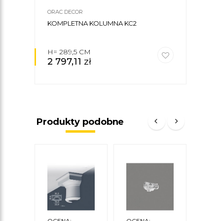
ORAC DECOR
ORAC
KOMPLETNA KOLUMNA KC2
POD
H= 289,5 CM
Ø 32
2 797,11
zł
68
Produkty podobne
OCENA:
OCENA:
OCE