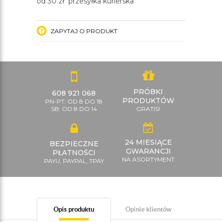
od 30 zł przesyłka kurierska
ZAPYTAJ O PRODUKT
PRÓBKI
608 921 068
PRODUKTÓW
PN-PT: OD 8 DO 18
SB: OD 8 DO 14
GRATIS!
24 MIESIĄCE
BEZPIECZNE
GWARANCJI
PŁATNOŚCI
NA ASORTYMENT
PAYU, PAYPAL, TPAY
Opis produktu
Opinie klientów