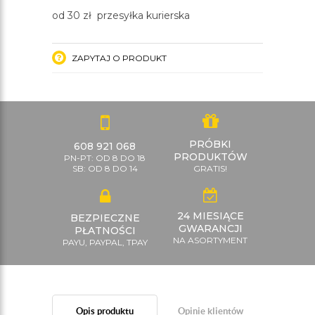
od 30 zł przesyłka kurierska
ZAPYTAJ O PRODUKT
PRÓBKI
608 921 068
PRODUKTÓW
PN-PT: OD 8 DO 18
SB: OD 8 DO 14
GRATIS!
24 MIESIĄCE
BEZPIECZNE
GWARANCJI
PŁATNOŚCI
NA ASORTYMENT
PAYU, PAYPAL, TPAY
Opis produktu
Opinie klientów