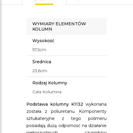
WYMIARY ELEMENTÓW
KOLUMN
Wysokość
57,5cm
Średnica
23,6cm
Rodzaj Kolumny
Cała Kolumna
Podstawa kolumny K1132
wykonana
została z poliuretanu. Komponenty
sztukateryjne z tego polimeru
posiadają dużą odporność na działanie
niekorzystnych czynników