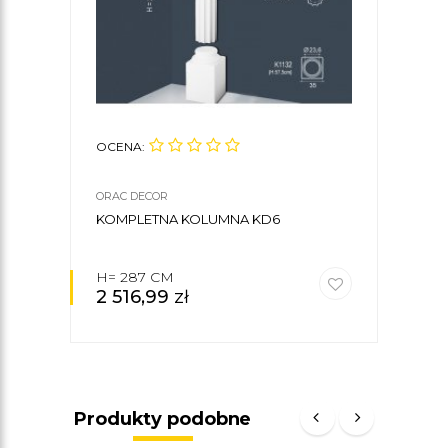
OCENA:
OCE
ORAC DECOR
ORAC
KOMPLETNA KOLUMNA KD6
FILA
H= 287 CM
Ø 2
2 516,99
zł
1 9
Produkty podobne