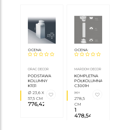
OCENA:
OCENA:
OCE
ORAC DECOR
MARDOM DECOR
MARD
PODSTAWA
KOMPLETNA
ZWI
KOLUMNY
PÓŁKOLUMNA
KOL
K1131
C3001H
C100
Ø 23,6 X
H=
Ø15 
57,5 CM
278,5
26,5
776,42
zł
CM
10,5
1
CM
478,54
zł
49