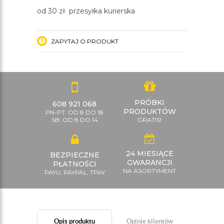
od 30 zł przesyłka kurierska
ZAPYTAJ O PRODUKT
PRÓBKI
608 921 068
PRODUKTÓW
PN-PT: OD 8 DO 18
SB: OD 8 DO 14
GRATIS!
24 MIESIĄCE
BEZPIECZNE
GWARANCJI
PŁATNOŚCI
NA ASORTYMENT
PAYU, PAYPAL, TPAY
Opis produktu
Opinie klientów