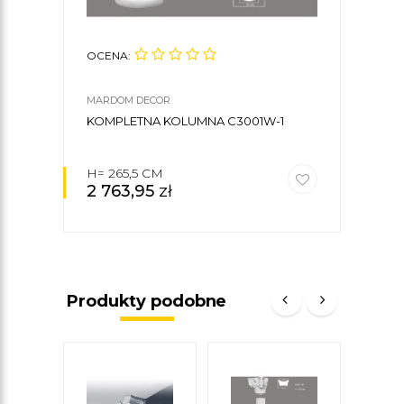
OCENA:
OCE
MARDOM DECOR
MARD
KOMPLETNA KOLUMNA C3001W-1
FIL
H= 265,5 CM
Ø18 
2 763,95
zł
1 7
Produkty podobne