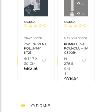
OCENA:
OCENA:
OCE
ORAC DECOR
MARDOM DECOR
MARD
ZWIEŃCZENIE
KOMPLETNA
FILA
KOLUMNY
PÓŁKOLUMNA
KOL
K1121
C3001H
C30
Ø 14,7 X
H=
Ø18 
30 CM
278,5
239,
682,50
zł
CM
CM
1
1
478,54
zł
770
O FIRMIE