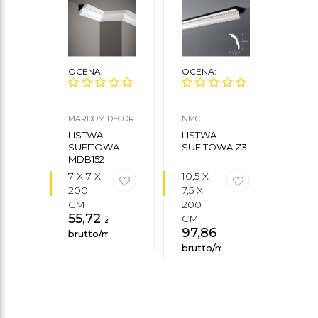
OCENA:
OCENA:
OCE
MARDOM DECOR
NMC
ORAC
LISTWA
LISTWA
LIS
SUFITOWA
SUFITOWA Z3
SUF
MDB152
C39
MARDOM
7 X 7 X
10,5 X
10 X
DECOR
200
7,5 X
X 2
CM
200
CM
55,72
zł
150
CM
97,86
zł
brutto/mb
brut
brutto/mb