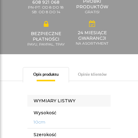
PRÓBKI
608 921 068
PRODUKTÓW
PN-PT: OD 8 DO 18
SB: OD 8 DO 14
GRATIS!
24 MIESIĄCE
BEZPIECZNE
GWARANCJI
PŁATNOŚCI
NA ASORTYMENT
PAYU, PAYPAL, TPAY
Opis produktu
Opinie klientów
WYMIARY LISTWY
Wysokość
10cm
Szerokość