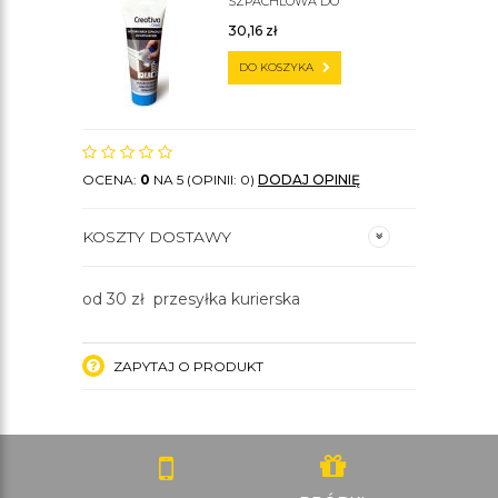
SZPACHLOWA DO
SZTUKATERII C200
30,16
zł
DO KOSZYKA
OCENA:
0
NA 5 (OPINII: 0)
DODAJ OPINIĘ
KOSZTY DOSTAWY
od 30 zł przesyłka kurierska
ZAPYTAJ O PRODUKT