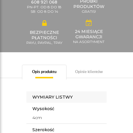
PRÓBKI
608 921 068
PRODUKTÓW
PN-PT: OD 8 DO 18
SB: OD 8 DO 14
GRATIS!
24 MIESIĄCE
BEZPIECZNE
GWARANCJI
PŁATNOŚCI
NA ASORTYMENT
PAYU, PAYPAL, TPAY
Opis produktu
Opinie klientów
WYMIARY LISTWY
Wysokość
4cm
Szerokość