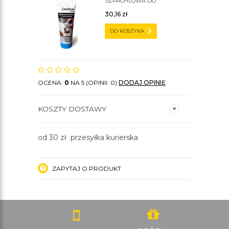
SZPACHLOWA DO
SZTUKATERII C200
30,16
zł
DO KOSZYKA
OCENA:
0
NA 5 (OPINII: 0)
DODAJ OPINIĘ
KOSZTY DOSTAWY
od 30 zł przesyłka kurierska
ZAPYTAJ O PRODUKT