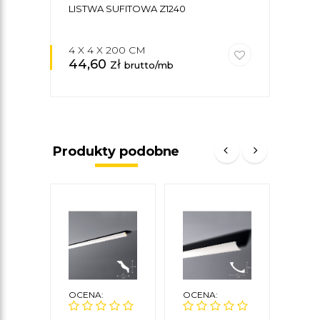
LISTWA SUFITOWA Z1240
KLE
4 X 4 X 200 CM
44,60
zł
27,
brutto/mb
Produkty podobne
OCENA:
OCENA:
OCE