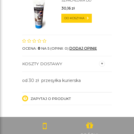
SZPACHLOWA DO
SZTUKATERII C200
30,16
zł
DO KOSZYKA
OCENA:
0
NA 5 (OPINII: 0)
DODAJ OPINIĘ
KOSZTY DOSTAWY
od 30 zł przesyłka kurierska
ZAPYTAJ O PRODUKT