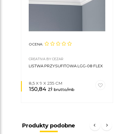
OCENA:
OCE
CREATIVA BY CEZAR
CREA
LISTWA PRZYSUFITOWA LGG-08 FLEX
KLE
CREA
8,5 X 9 X 235 CM
150,84
zł
30
brutto/mb
Produkty podobne