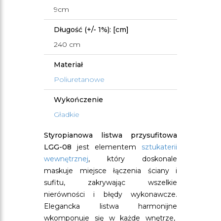
9cm
Długość (+/- 1%): [cm]
240 cm
Materiał
Poliuretanowe
Wykończenie
Gładkie
Styropianowa listwa przysufitowa
LGG-08
jest elementem
sztukaterii
wewnętrznej
, który doskonale
maskuje miejsce łączenia ściany i
sufitu, zakrywając wszelkie
nierówności i błędy wykonawcze.
Elegancka listwa harmonijne
wkomponuje się w każde wnętrze,