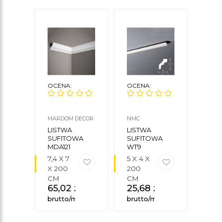
OCENA:
OCENA:
OCE
MARDOM DECOR
NMC
ORAC
LISTWA
LISTWA
LIS
SUFITOWA
SUFITOWA
SUF
MDA121
WT9
C34
MARDOM
7,4 X 7
5 X 4 X
25,6
DECOR
X 200
200
13,5 
CM
CM
200
65,02
zł
25,68
zł
CM
199
brutto/mb
brutto/mb
brut