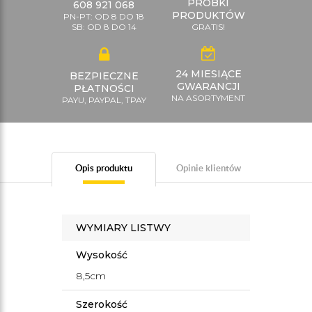
PRÓBKI
608 921 068
PRODUKTÓW
PN-PT: OD 8 DO 18
SB: OD 8 DO 14
GRATIS!
24 MIESIĄCE
BEZPIECZNE
GWARANCJI
PŁATNOŚCI
NA ASORTYMENT
PAYU, PAYPAL, TPAY
Opis produktu
Opinie klientów
WYMIARY LISTWY
Wysokość
8,5cm
Szerokość