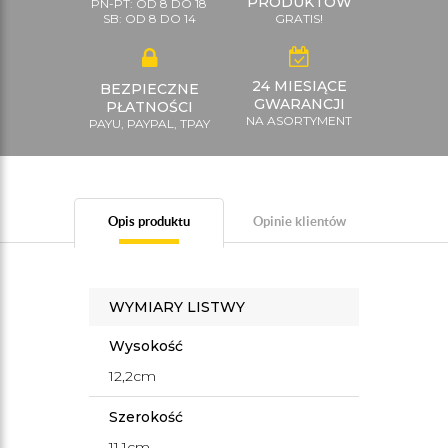
PRODUKTÓW
PN-PT: OD 8 DO 18
SB: OD 8 DO 14
GRATIS!
24 MIESIĄCE
BEZPIECZNE
GWARANCJI
PŁATNOŚCI
NA ASORTYMENT
PAYU, PAYPAL, TPAY
Opis produktu
Opinie klientów
WYMIARY LISTWY
Wysokość
12,2cm
Szerokość
11,1cm