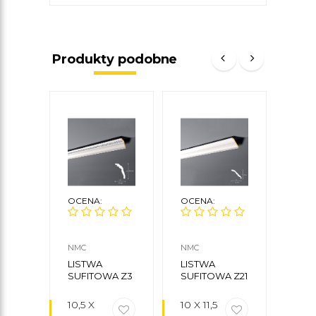
Produkty podobne
OCENA:
OCENA:
OCE
NMC
NMC
NMC
LISTWA
LISTWA
LIS
SUFITOWA Z3
SUFITOWA Z21
SUFI
FLEX
10,5 X
10 X 11,5
7 X 