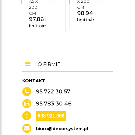
7,5 X
X 200
200
200
CM
CM
98,94
zł
13
CM
97,86
zł
brutto/mb
brut
brutto/mb
O FIRMIE
KONTAKT
95 722 30 57
95 783 30 46
608 921 068
biuro@decorsystem.pl