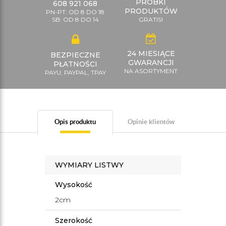
PRÓBKI
608 921 068
PRODUKTÓW
PN-PT: OD 8 DO 18
SB: OD 8 DO 14
GRATIS!
24 MIESIĄCE
BEZPIECZNE
GWARANCJI
PŁATNOŚCI
NA ASORTYMENT
PAYU, PAYPAL, TPAY
Opis produktu
Opinie klientów
WYMIARY LISTWY
Wysokość
2cm
Szerokość