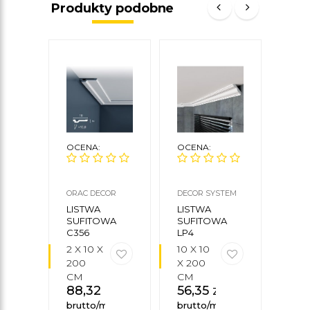
Produkty podobne
OCENA:
OCENA:
OCE
ORAC DECOR
DECOR SYSTEM
ORAC
LISTWA
LISTWA
LIS
SUFITOWA
SUFITOWA
SUF
C356
LP4
C201
2 X 10 X
10 X 10
11,6 
200
X 200
4,8 
CM
CM
200
88,32
zł
56,35
zł
CM
110
brutto/mb
brutto/mb