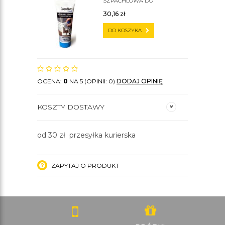
SZPACHLOWA DO
SZTUKATERII C200
30,16
zł
DO KOSZYKA
OCENA:
0
NA 5 (OPINII: 0)
DODAJ OPINIĘ
KOSZTY DOSTAWY
od 30 zł przesyłka kurierska
ZAPYTAJ O PRODUKT