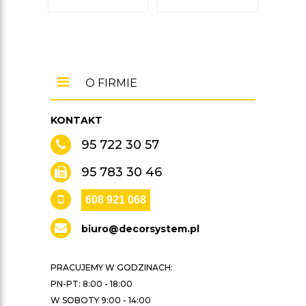
brut
O FIRMIE
KONTAKT
95 722 30 57
95 783 30 46
608 921 068
biuro@decorsystem.pl
PRACUJEMY W GODZINACH:
PN-PT: 8:00 - 18:00
W SOBOTY 9:00 - 14:00