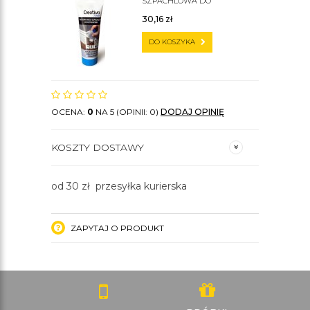
SZPACHLOWA DO
SZTUKATERII C200
30,16
zł
DO KOSZYKA
OCENA:
0
NA 5 (OPINII: 0)
DODAJ OPINIĘ
KOSZTY DOSTAWY
od 30 zł przesyłka kurierska
ZAPYTAJ O PRODUKT