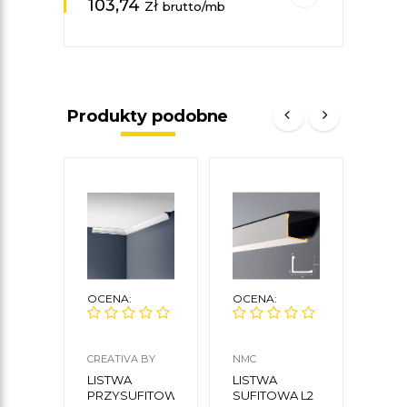
103,74
zł
brutto/mb
Produkty podobne
OCENA:
OCENA:
OCE
CREATIVA BY
NMC
NMC
CEZAR
LISTWA
LISTWA
LIS
PRZYSUFITOWA
SUFITOWA L2
SUF