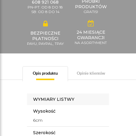
PRÓBKI
608 921 068
PRODUKTÓW
PN-PT: OD 8 DO 18
SB: OD 8 DO 14
GRATIS!
24 MIESIĄCE
BEZPIECZNE
GWARANCJI
PŁATNOŚCI
NA ASORTYMENT
PAYU, PAYPAL, TPAY
Opis produktu
Opinie klientów
WYMIARY LISTWY
Wysokość
6cm
Szerokość