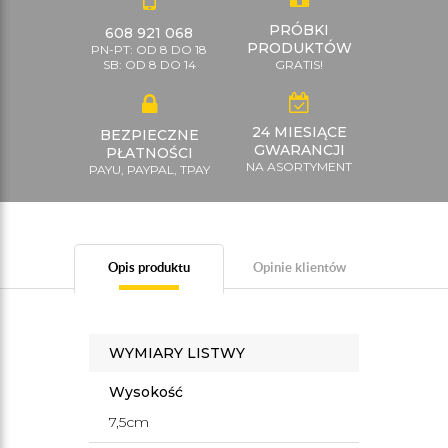
PRÓBKI
608 921 068
PRODUKTÓW
PN-PT: OD 8 DO 18
SB: OD 8 DO 14
GRATIS!
24 MIESIĄCE
BEZPIECZNE
GWARANCJI
PŁATNOŚCI
NA ASORTYMENT
PAYU, PAYPAL, TPAY
Opis produktu
Opinie klientów
WYMIARY LISTWY
Wysokość
7,5cm