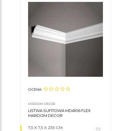
OCENA:
OCE
MARDOM DECOR
MARD
LISTWA SUFITOWA MDA106 FLEX
KLE
MARDOM DECOR
7,5 X 7,5 X 235 CM