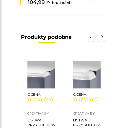
104,99
zł
35
brutto/mb
Produkty podobne
OCENA:
OCENA:
OCE
CREATIVA BY
CREATIVA BY
NMC
CEZAR
CEZAR
LISTWA
LISTWA
LIS
PRZYSUFITOWA
PRZYSUFITOWA
SUF