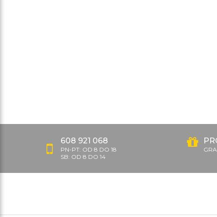
608 921 068
PR
PN-PT: OD 8 DO 18
GRAT
SB: OD 8 DO 14