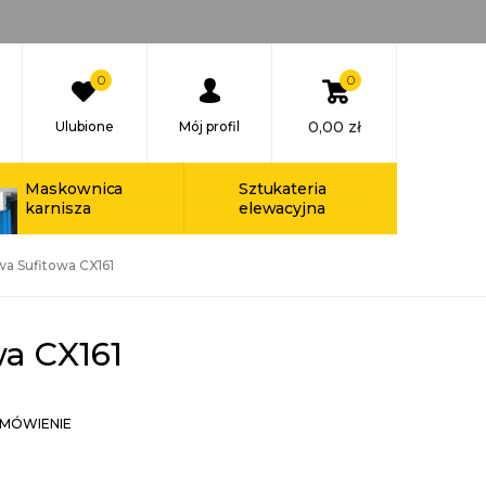
0
0
0,00
zł
Ulubione
Mój profil
Maskownica
Sztukateria
karnisza
elewacyjna
wa Sufitowa CX161
wa CX161
MÓWIENIE