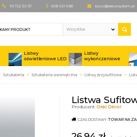
95 722 30 57
608 921 068
biuro@decorsystem.pl
Listwy
Listwy
oświetleniowe LED
wykończeniowe
Sztukateria
Sztukateria wewnętrzna
Listwy przysufitowe
List
Listwa Sufito
Producent:
Orac Decor
CZAS DOSTAWY:
TOWAR NA ZA
26,94
zł