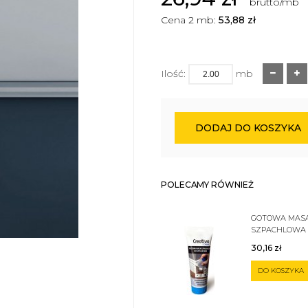
brutto/mb
Cena 2 mb:
53,88
zł
Ilość:
mb
DODAJ DO KOSZYKA
POLECAMY RÓWNIEŻ
GOTOWA MAS
SZPACHLOWA
SZTUKATERII 
30,16
zł
DO KOSZYKA