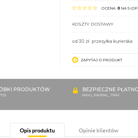
OCENA:
0
NA 5 (OPI
KOSZTY DOSTAWY
od 30 zł przesyłka kurierska
ZAPYTAJ O PRODUKT
ÓBKI PRODUKTÓW
BEZPIECZNE PŁATNO
IS!
PAYU, PAYPAL, TPAY
Opis produktu
Opinie klientów