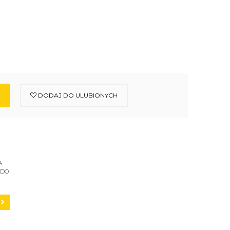
DODAJ DO ULUBIONYCH
A
 DO
C200