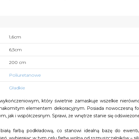
1,6cm
6,5cm
200 cm
Poliuretanowe
Gładkie
kończeniowym, który świetnie zamaskuje wszelkie nierówności
 znakomitym elementem dekoracyjnym. Posiada nowoczesną form
ym, jak i współczesnym. Sprawi, że wnętrze stanie się odświeżon
białą farbą podkładową, co stanowi idealną bazę do ewentual
, wybierając w tym celu farbę wolną od rozpuszczalników – sil