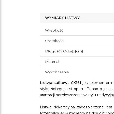
WYMIARY LISTWY
Wysokość
Szerokość
Długość (+/- 1%): [cm]
Materiał
Wykończenie
Listwa sufitowa CX161
jest elementem wy
styku ściany ze stropem. Ponadto jest
aranżacji pomieszczenia w stylu tradycyjn
Listwa dekoracyjna zabezpieczona jest 
Przemalować ją możemy na dowolny odcień