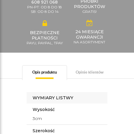
PRÓBKI
608 921 068
PRODUKTÓW
PN-PT: OD 8 DO 18
SB: OD 8 DO 14
GRATIS!
24 MIESIĄCE
BEZPIECZNE
GWARANCJI
PŁATNOŚCI
NA ASORTYMENT
PAYU, PAYPAL, TPAY
Opis produktu
Opinie klientów
WYMIARY LISTWY
Wysokość
3cm
Szerokość