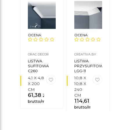
OCENA:
OCENA:
OCE
ORAC DECOR
CREATIVA BY
DECO
CEZAR
LISTWA
LISTWA
STY
SUFITOWA
PRZYSUFITOWA
LIS
C260
LGG-11
SUF
LP8 
4,1 X 4,8
10,8 X
15,5 
X 200
10,8 X
X 2
CM
240
CM
61,38
zł
66
CM
114,61
zł
brutto/mb
brut
brutto/mb