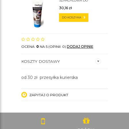
SZPACHLOWA DO
SZTUKATERII C200
30,16
zł
DO KOSZYKA
OCENA:
0
NA 5 (OPINII: 0)
DODAJ OPINIĘ
KOSZTY DOSTAWY
od 30 zł przesyłka kurierska
ZAPYTAJ O PRODUKT