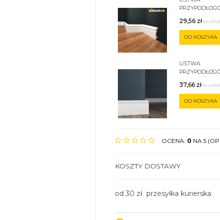
PRZYPODŁOGO
29,56
zł
brutto
DO KOSZYKA
LISTWA
PRZYPODŁOG
C-10
37,66
zł
brutto
DO KOSZYKA
OCENA:
0
NA 5 (OPI
KOSZTY DOSTAWY
od 30 zł przesyłka kurierska