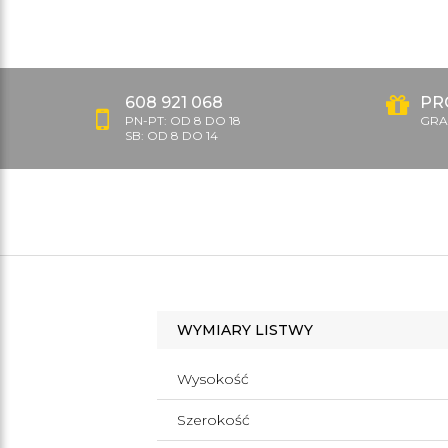
608 921 068
PR
PN-PT: OD 8 DO 18
GRAT
SB: OD 8 DO 14
WYMIARY LISTWY
Wysokość
Szerokość