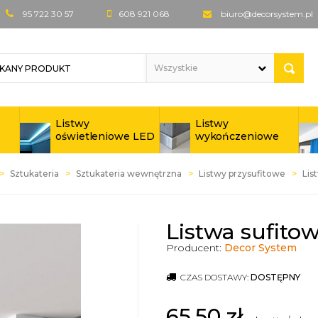
95 722 30 57
608 921 068
biuro@decorsystem.pl
Listwy
Listwy
oświetleniowe LED
wykończeniowe
Sztukateria
Sztukateria wewnętrzna
Listwy przysufitowe
Lis
Listwa sufito
Producent:
Decor System
CZAS DOSTAWY:
DOSTĘPNY
65,50
zł