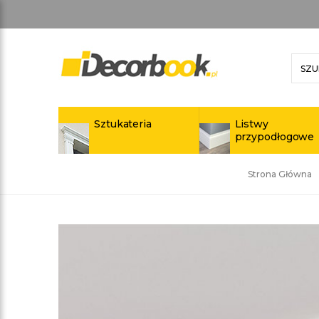
Sztukateria
Listwy
przypodłogowe
Strona Główna