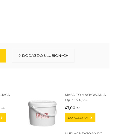
DODAJ DO ULUBIONYCH
UJĄCA
MASA DO MASKOWANIA
ŁĄCZEŃ 0,5KG
47,00
zł
/mb
DO KOSZYKA
KLEJ MONTAŻOWY DO