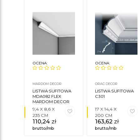
OCENA:
OCENA:
MARDOM DECOR
ORAC DECOR
LISTWA SUFITOWA
LISTWA SUFITOWA
MDA082 FLEX
C301
MARDOM DECOR
9,4 X 8,6 X
17 X 14,4 X
235 CM
200 CM
110,24
zł
163,62
zł
brutto/mb
brutto/mb