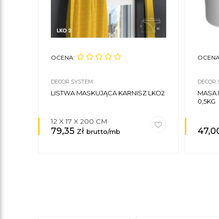
OCENA:
OCENA
DECOR SYSTEM
DECOR 
LISTWA MASKUJĄCA KARNISZ LKO2
MASA
0,5KG
12 X 17 X 200 CM
79,35
zł
47,0
brutto/mb