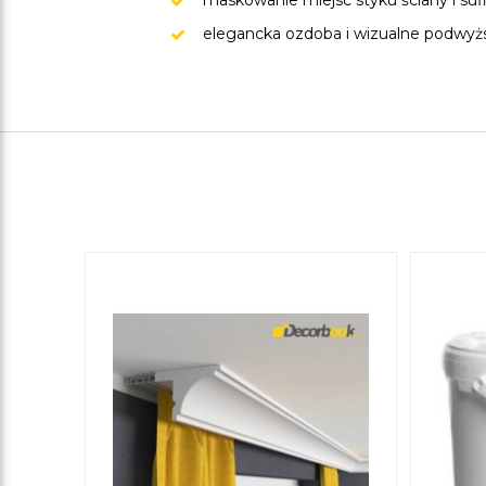
maskowanie miejsc styku ściany i suf
elegancka ozdoba i wizualne podwyż