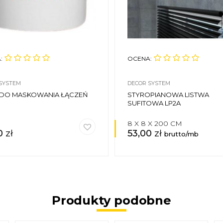
:
OCENA:
SYSTEM
DECOR SYSTEM
 DO MASKOWANIA ŁĄCZEŃ
STYROPIANOWA LISTWA
SUFITOWA LP2A
8 X 8 X 200 CM
0
zł
53,00
zł
brutto/mb
Produkty podobne