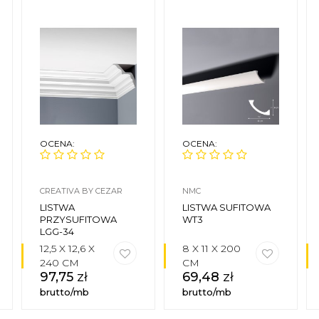
OCENA:
OCENA:
CREATIVA BY CEZAR
NMC
LISTWA
LISTWA SUFITOWA
PRZYSUFITOWA
WT3
LGG-34
12,5 X 12,6 X
8 X 11 X 200
240 CM
CM
97,75
zł
69,48
zł
brutto/mb
brutto/mb