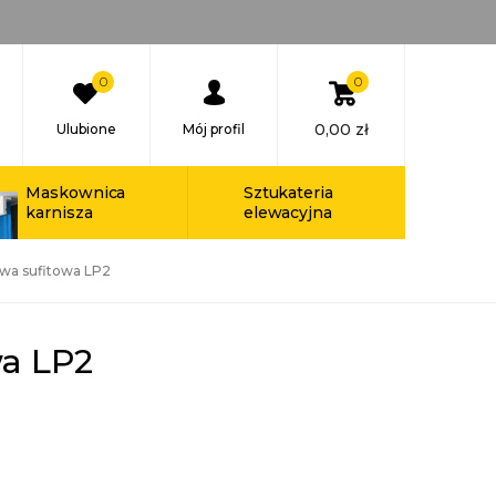
0
0
0,00
zł
Ulubione
Mój profil
Maskownica
Sztukateria
karnisza
elewacyjna
twa sufitowa LP2
wa LP2