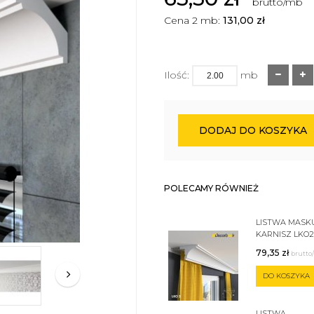
brutto/mb
Cena 2 mb:
131,00
zł
Ilość:
mb
DODAJ DO KOSZYKA
POLECAMY RÓWNIEŻ
LISTWA MASK
KARNISZ LKO2
79,35
zł
brutto
DO KOSZYKA
LISTWA