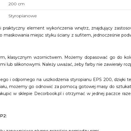
200 cm
Styropianowe
 praktyczny element wykończenia wnętrz, znajdujący zastos
o maskowania miejsc styku ściany z sufitem, jednocześnie pod
ym, klasycznym wzornictwem. Możemy dopasować go do kolory
i lub silikonowymi. Należy uważać, żeby farby nie zawierały ro
ego i odpornego na uszkodzenia styropianu EPS 200, dzięki tem
iału, możemy go odnowić za pomocą gotowej masy do sztukate
ić w sklepie Decorbook.pl i otrzymać w jednej paczce razem z
LP2: