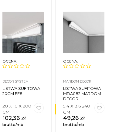
OCENA:
OCENA:
OCEN
DECOR SYSTEM
MARDOM DECOR
CREAT
LISTWA SUFITOWA
LISTWA SUFITOWA
LIST
20CM FE8
MDA082 MARDOM
PRZY
DECOR
LGG-0
20 X 10 X 200
9,4 X 8,6 240
4,4 X 
CM
CM
235 
102,36
zł
49,26
zł
76,
brutto/mb
brutto/mb
brutt