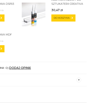
WA DSP03
SZTUKATERII CREATIVA
BY CEZAR C300
30,47
zł
/mb
DO KOSZYKA
OWA MDF
/mb
NII: 0)
DODAJ OPINIĘ