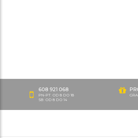
608 921 068
PR
PN-PT: OD 8 DO 18
GRAT
SB: OD 8 DO 14