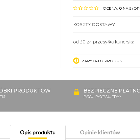
OCENA:
0
NA 5 (OPI
KOSZTY DOSTAWY
od 30 zł przesyłka kurierska
ZAPYTAJ O PRODUKT
ÓBKI PRODUKTÓW
BEZPIECZNE PŁATNO
IS!
PAYU, PAYPAL, TPAY
Opis produktu
Opinie klientów