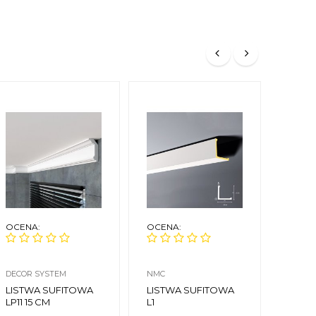
OCENA:
OCENA:
OCEN
DECOR SYSTEM
NMC
ORAC 
LISTWA SUFITOWA
LISTWA SUFITOWA
LIST
LP11 15 CM
L1
C302