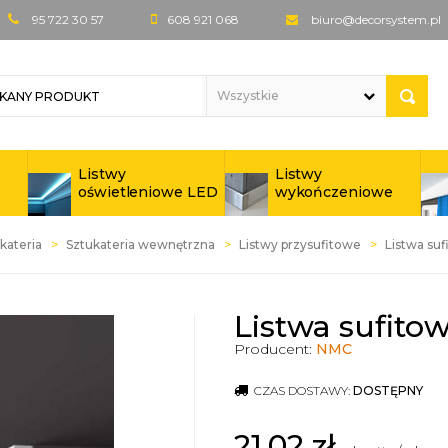
95 722 30 57
608 921 068
biuro@decorsystem.pl
Listwy
Listwy
oświetleniowe LED
wykończeniowe
kateria
Sztukateria wewnętrzna
Listwy przysufitowe
Listwa su
Listwa sufit
Producent:
NMC
CZAS DOSTAWY:
DOSTĘPNY
21,02
zł