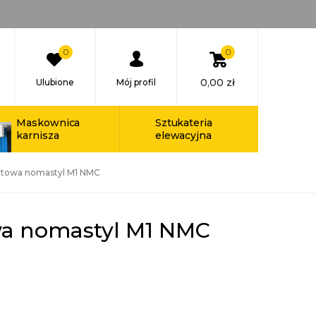
0
0
0,00
zł
Ulubione
Mój profil
Maskownica
Sztukateria
karnisza
elewacyjna
fitowa nomastyl M1 NMC
owa nomastyl M1 NMC