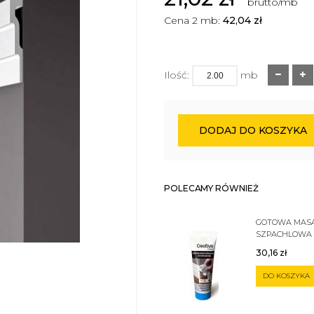
brutto/mb
Cena 2 mb:
42,04
zł
Ilość:
mb
DODAJ DO KOSZYKA
POLECAMY RÓWNIEŻ
GOTOWA MAS
SZPACHLOWA
SZTUKATERII 
30,16
zł
DO KOSZYKA