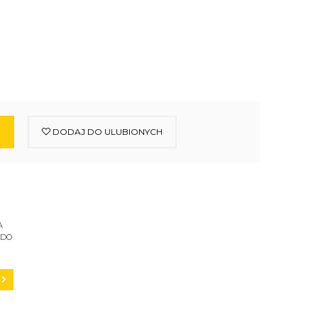
DODAJ DO ULUBIONYCH
A
 DO
C200