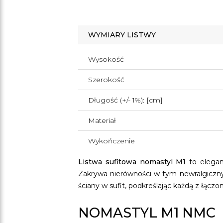
WYMIARY LISTWY
Wysokość
Szerokość
Długość (+/- 1%): [cm]
Materiał
Wykończenie
Listwa sufitowa nomastyl M1
to elegan
Zakrywa nierówności w tym newralgiczny
ściany w sufit, podkreślając każdą z łącz
NOMASTYL M1 NMC