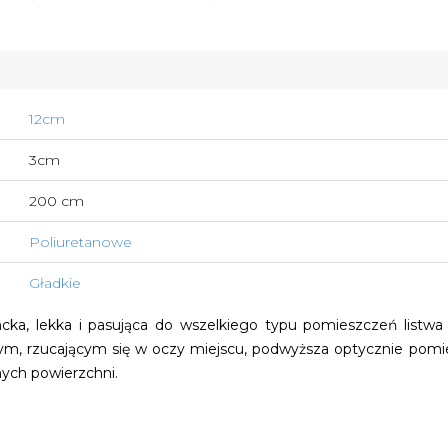
12cm
3cm
200 cm
Poliuretanowe
Gładkie
cka, lekka i pasująca do wszelkiego typu pomieszczeń listwa m
m, rzucającym się w oczy miejscu, podwyższa optycznie pomie
onych powierzchni.