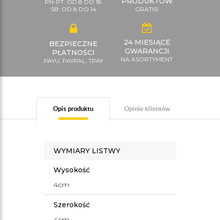
PRODUKTÓW
PN-PT: OD 8 DO 18
SB: OD 8 DO 14
GRATIS!
24 MIESIĄCE
BEZPIECZNE
GWARANCJI
PŁATNOŚCI
NA ASORTYMENT
PAYU, PAYPAL, TPAY
Opis produktu
Opinie klientów
WYMIARY LISTWY
Wysokość
4cm
Szerokość
4cm