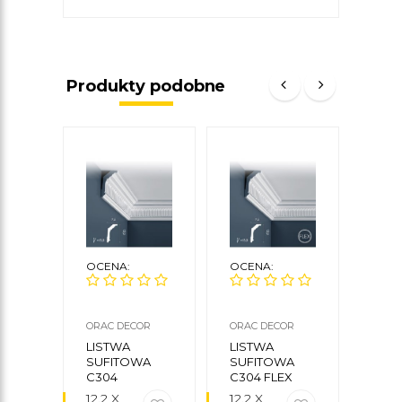
Produkty podobne
OCENA:
OCENA:
OCE
ORAC DECOR
ORAC DECOR
ORAC
LISTWA
LISTWA
LIS
SUFITOWA
SUFITOWA
SUF
C304
C304 FLEX
C34
12,2 X
12,2 X
19 X 