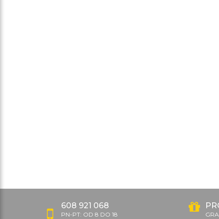
608 921 068
PR
PN-PT: OD 8 DO 18
GRAT