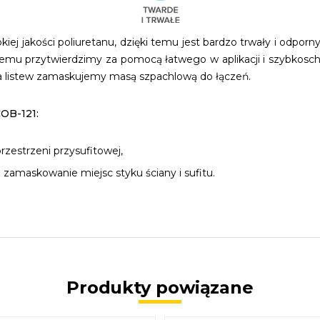
ej jakości poliuretanu, dzięki temu jest bardzo trwały i odporn
oblemu przytwierdzimy za pomocą łatwego w aplikacji i szybko
nia listew zamaskujemy masą szpachlową do łączeń.
COB-121:
zestrzeni przysufitowej,
zamaskowanie miejsc styku ściany i sufitu.
Produkty powiązane