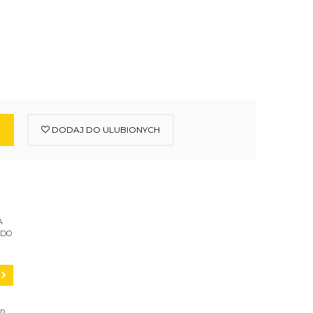
DODAJ DO ULUBIONYCH
A
 DO
C200
ER