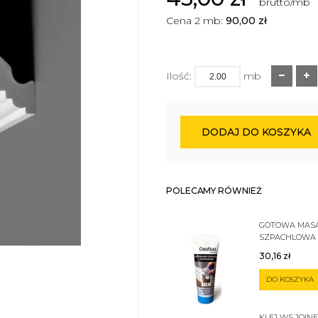
brutto/mb
Cena 2 mb:
90,00
zł
Ilość:
mb
DODAJ DO KOSZYKA
POLECAMY RÓWNIEŻ
GOTOWA MAS
SZPACHLOWA
SZTUKATERII 
30,16
zł
DO KOSZYKA
KLEJ WS JOIN