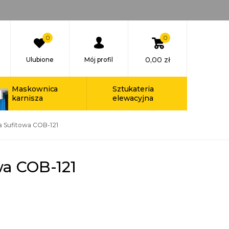
0
0
0,00
zł
Ulubione
Mój profil
Maskownica
Sztukateria
karnisza
elewacyjna
a Sufitowa COB-121
wa COB-121