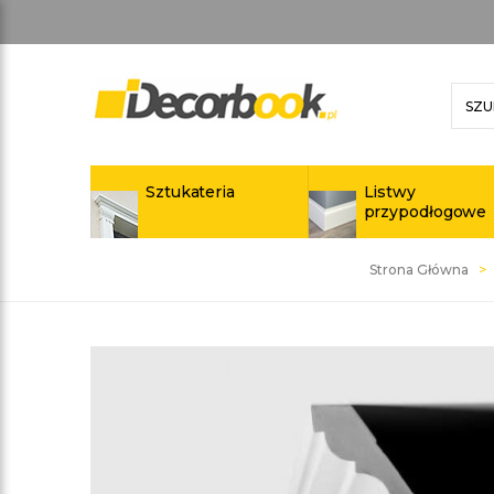
Sztukateria
Listwy
przypodłogowe
Strona Główna