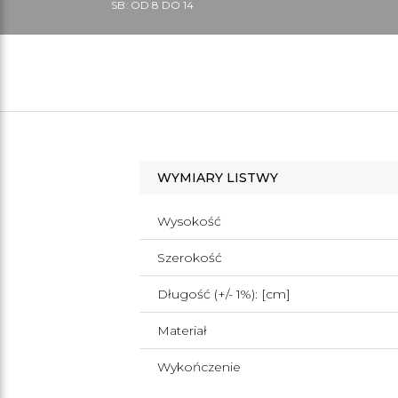
SB: OD 8 DO 14
WYMIARY LISTWY
Wysokość
Szerokość
Długość (+/- 1%): [cm]
Materiał
Wykończenie