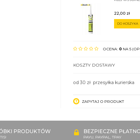
22,00
zł
DO KOSZYKA
OCENA:
0
NA 5 (OPI
KOSZTY DOSTAWY
od 30 zł przesyłka kurierska
ZAPYTAJ O PRODUKT
ÓBKI PRODUKTÓW
BEZPIECZNE PŁATNO
IS!
PAYU, PAYPAL, TPAY