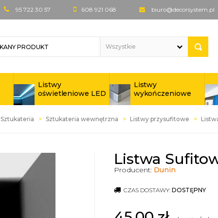
95 722 30 57
608 921 068
biuro@decorsystem.pl
Listwy
Listwy
oświetleniowe LED
wykończeniowe
Sztukateria
Sztukateria wewnętrzna
Listwy przysufitowe
Listw
Listwa Sufito
Producent:
Dunin
CZAS DOSTAWY:
DOSTĘPNY
45,00
zł