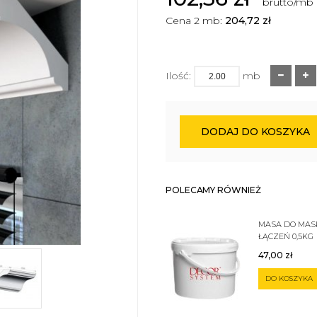
brutto/mb
Cena 2 mb:
204,72
zł
Ilość:
mb
DODAJ DO KOSZYKA
POLECAMY RÓWNIEŻ
MASA DO MA
ŁĄCZEŃ 0,5KG
47,00
zł
DO KOSZYKA