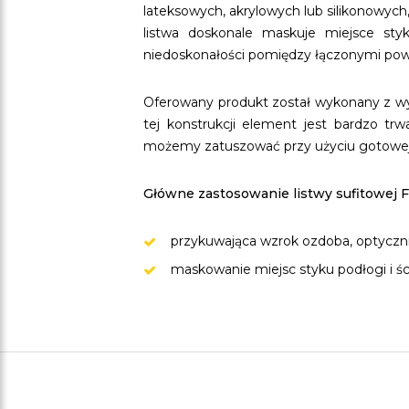
lateksowych, akrylowych lub silikonowyc
listwa doskonale maskuje miejsce sty
niedoskonałości pomiędzy łączonymi pow
Oferowany produkt został wykonany z wy
tej konstrukcji element jest bardzo tr
możemy zatuszować przy użyciu gotowej 
Główne zastosowanie listwy sufitowej F
przykuwająca wzrok ozdoba, optyczn
maskowanie miejsc styku podłogi i śc