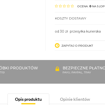
OCENA:
0
NA 5 (OPI
KOSZTY DOSTAWY
od 30 zł przesyłka kurierska
ZAPYTAJ O PRODUKT
ÓBKI PRODUKTÓW
BEZPIECZNE PŁATNO
IS!
PAYU, PAYPAL, TPAY
Opis produktu
Opinie klientów