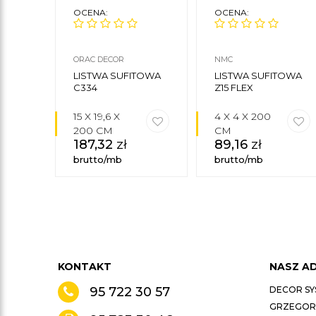
OCENA:
OCENA:
ORAC DECOR
NMC
LISTWA SUFITOWA
LISTWA SUFITOWA
C334
Z15 FLEX
15 X 19,6 X
4 X 4 X 200
200 CM
CM
187,32
zł
89,16
zł
brutto/mb
brutto/mb
KONTAKT
NASZ A
95 722 30 57
DECOR SY
GRZEGORZ