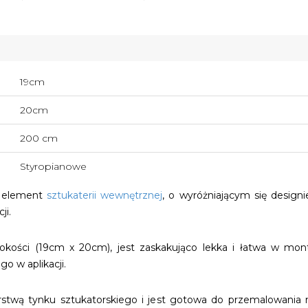
19cm
20cm
200 cm
Styropianowe
 element
sztukaterii wewnętrznej
, o wyróżniającym się design
ji.
rokości (19cm x 20cm), jest zaskakująco lekka i łatwa w mon
 w aplikacji.
warstwą tynku sztukatorskiego i jest gotowa do przemalowania