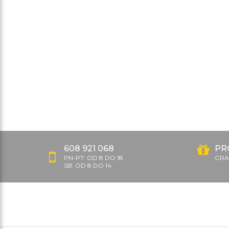
608 921 068
PR
PN-PT: OD 8 DO 18
GRAT
SB: OD 8 DO 14