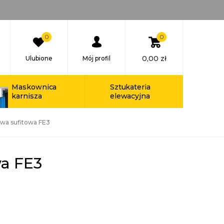
0
0
0,00
zł
Ulubione
Mój profil
Maskownica
Sztukateria
karnisza
elewacyjna
twa sufitowa FE3
wa FE3