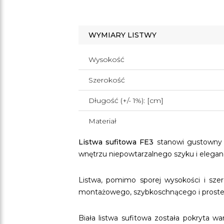
WYMIARY LISTWY
Wysokość
Szerokość
Długość (+/- 1%): [cm]
Materiał
Listwa sufitowa FE3
stanowi gustowny
wnętrzu niepowtarzalnego szyku i eleganc
Listwa, pomimo sporej wysokości i sze
montażowego, szybkoschnącego i prostego
Biała listwa sufitowa została pokryta 