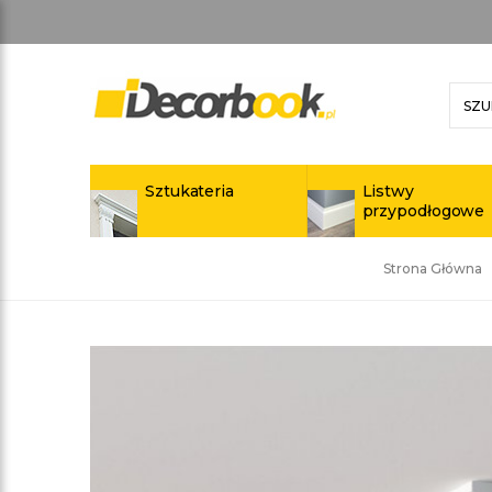
Sztukateria
Listwy
przypodłogowe
Strona Główna