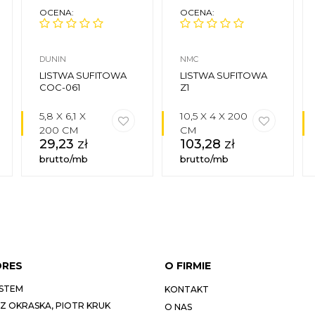
OCENA:
OCENA:
DUNIN
NMC
LISTWA SUFITOWA
LISTWA SUFITOWA
COC-061
Z1
5,8 X 6,1 X
10,5 X 4 X 200
200 CM
CM
29,23
zł
103,28
zł
brutto/mb
brutto/mb
DRES
O FIRMIE
STEM
KONTAKT
 OKRASKA, PIOTR KRUK
O NAS