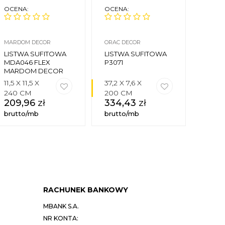
OCENA:
OCENA:
OCEN
MARDOM DECOR
ORAC DECOR
MARDO
LISTWA SUFITOWA
LISTWA SUFITOWA
LIST
MDA046 FLEX
P3071
MDB1
MARDOM DECOR
11,5 X 11,5 X
37,2 X 7,6 X
10,5 X
240 CM
200 CM
200 
209,96
zł
334,43
zł
91,
brutto/mb
brutto/mb
brutt
RACHUNEK BANKOWY
MBANK S.A.
NR KONTA: