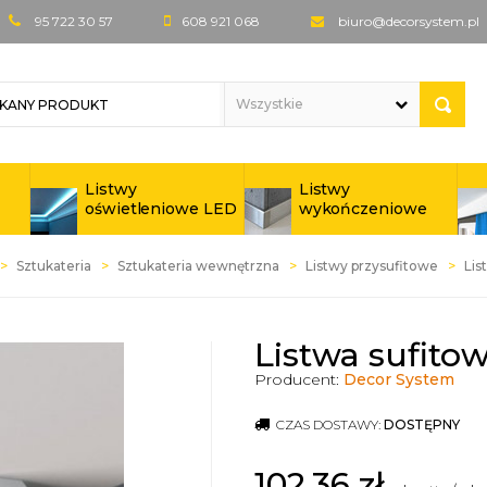
95 722 30 57
608 921 068
biuro@decorsystem.pl
Listwy
Listwy
oświetleniowe LED
wykończeniowe
Sztukateria
Sztukateria wewnętrzna
Listwy przysufitowe
Lis
Listwa sufito
Producent:
Decor System
CZAS DOSTAWY:
DOSTĘPNY
102,36
zł