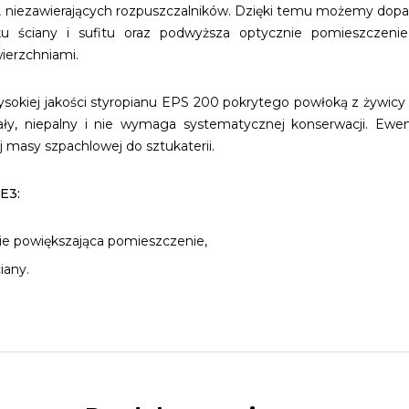
h, niezawierających rozpuszczalników. Dzięki temu możemy dopa
ku ściany i sufitu oraz podwyższa optycznie pomieszczeni
ierzchniami.
sokiej jakości styropianu EPS 200 pokrytego powłoką z żywicy
wały, niepalny i nie wymaga systematycznej konserwacji. Ew
masy szpachlowej do sztukaterii.
E3:
ie powiększająca pomieszczenie,
iany.