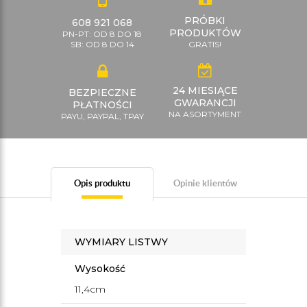
PRÓBKI
608 921 068
PRODUKTÓW
PN-PT: OD 8 DO 18
SB: OD 8 DO 14
GRATIS!
24 MIESIĄCE
BEZPIECZNE
GWARANCJI
PŁATNOŚCI
NA ASORTYMENT
PAYU, PAYPAL, TPAY
Opis produktu
Opinie klientów
WYMIARY LISTWY
Wysokość
11,4cm