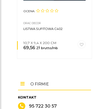
OCENA:
OCE
ORAC DECOR
ORAC
LISTWA SUFITOWA C402
LIS
10,7 X 9,4 X 200 CM
14,4
69,56
zł
120
brutto/mb
O FIRMIE
KONTAKT
95 722 30 57