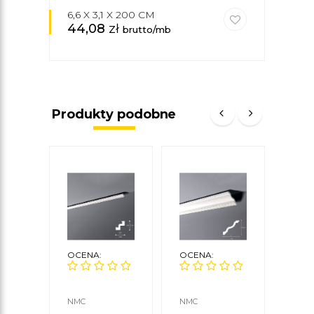
6,6 X 3,1 X 200 CM
44,08
zł
34
brutto/mb
Produkty podobne
OCENA:
OCENA:
OCE
NMC
NMC
ORAC