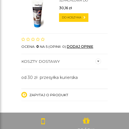
SZPACHLOWA DO
SZTUKATERII C200
30,16
zł
DO KOSZYKA
OCENA:
0
NA 5 (OPINII: 0)
DODAJ OPINIĘ
KOSZTY DOSTAWY
od 30 zł przesyłka kurierska
ZAPYTAJ O PRODUKT