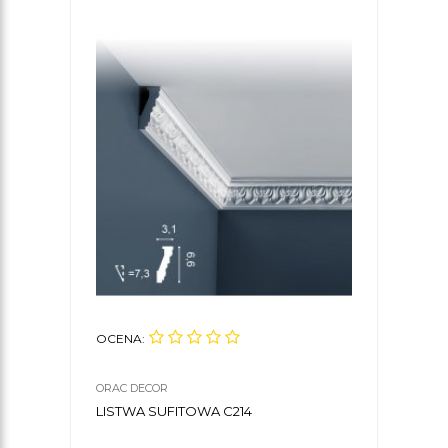
OCENA:
OCE
ORAC DECOR
ORAC
LISTWA SUFITOWA C214
KLE
DEC