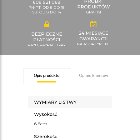
PRÓBKI
608 921 068
PRODUKTÓW
PN-PT: OD 8 DO 18
SB: OD 8 DO 14
GRATIS!
24 MIESIĄCE
BEZPIECZNE
GWARANCJI
PŁATNOŚCI
NA ASORTYMENT
PAYU, PAYPAL, TPAY
Opis produktu
Opinie klientów
WYMIARY LISTWY
Wysokość
6,6cm
Szerokość