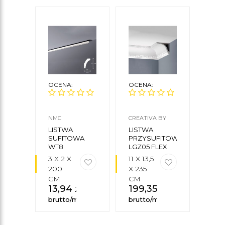
OCENA:
OCENA:
OCE
NMC
CREATIVA BY
ORAC
CEZAR
LISTWA
LISTWA
LIS
SUFITOWA
PRZYSUFITOWA
SUF
WT8
LGZ05 FLEX
C212
3 X 2 X
11 X 13,5
7,5 X
200
X 235
X 2
CM
CM
CM
13,94
zł
199,35
zł
76,
brutto/mb
brutto/mb
brut