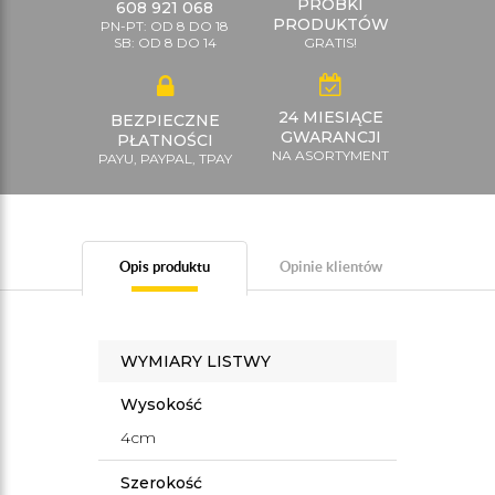
PRÓBKI
608 921 068
PRODUKTÓW
PN-PT: OD 8 DO 18
SB: OD 8 DO 14
GRATIS!
24 MIESIĄCE
BEZPIECZNE
GWARANCJI
PŁATNOŚCI
NA ASORTYMENT
PAYU, PAYPAL, TPAY
Opis produktu
Opinie klientów
WYMIARY LISTWY
Wysokość
4cm
Szerokość