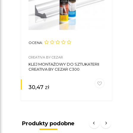
OCENA:
OCE
CREATIVA BY CEZAR
CREA
KLEJ MONTAŻOWY DO SZTUKATERII
LIST
CREATIVA BY CEZAR C300
4 X 
30,47
zł
69,
Produkty podobne