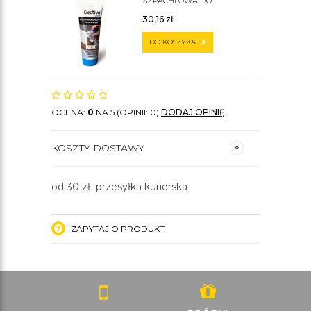
SZPACHLOWA DO
SZTUKATERII C200
30,16
zł
DO KOSZYKA
OCENA:
0
NA 5 (OPINII: 0)
DODAJ OPINIĘ
KOSZTY DOSTAWY
od 30 zł przesyłka kurierska
ZAPYTAJ O PRODUKT