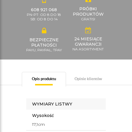
PRÓBKI
608 921 068
PRODUKTÓW
PN-PT: OD 8 DO 18
SB: OD 8 DO 14
GRATIS!
24 MIESIĄCE
BEZPIECZNE
GWARANCJI
PŁATNOŚCI
NA ASORTYMENT
PAYU, PAYPAL, TPAY
Opis produktu
Opinie klientów
WYMIARY LISTWY
Wysokość
17,1cm