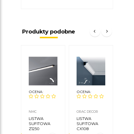
Produkty podobne
OCENA:
OCENA:
OCE
NMC
ORAC DECOR
MARD
LISTWA
LISTWA
LIS
SUFITOWA
SUFITOWA
SUF
Z1250
CX108
MDB
MA